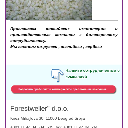
Приглашаем российских импортеров и
производственные компании к долгосрочному
сотрудничеству.
Мы говорим по-русски , английски , сербски
Начните сотрудничество с
компанией
Forestweller" d.o.o.
Knez Mihajlova 30, 11000 Beograd Srbija
+381 11 44 04 534
; 535, fax:
+381 11 44 04 534