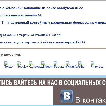
о компании Основание на сайте candytech.ru >>
il рассылки компании >>
Т-7 - пластиковый контейнер с раздельным формованием подд
д заказные торты контейнер Т-10 >>
нтейнеры для тортов. Линейка контейнеров Т-6 >>
 с друзьями: