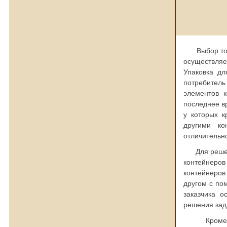
Выбор того 
осуществля
Упаковка дл
потребитель
элементов к
последнее в
у которых к
другими ко
отличительно
Для решени
контейнеров
контейнеров
другом с по
заказчика о
решения зада
Кроме тог