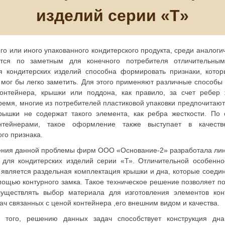
изделий серии «Т»
или иного упакованного кондитерского продукта, среди аналоги
ется по заметным для конечного потребителя отличительным
я кондитерских изделий способна формировать признаки, кото
 мог бы легко заметить. Для этого применяют различные способ
онтейнера, крышки или поддона, как правило, за счет ребер 
ремя, многие из потребителей пластиковой упаковки предпочитают
рышки не содержат такого элемента, как ребра жесткости. По
нтейнерами, такое оформление также выступает в качеств
го признака.
я данной проблемы фирм ООО «Основание-2» разработала лине
 для кондитерских изделий серии «Т». Отличительной особенн
 является раздельная комплектация крышки и дна, которые соедин
мощью контурного замка. Такое техническое решение позволяет п
существлять выбор материала для изготовления элементов ко
ч связанных с ценой контейнера ,его внешним видом и качества.
о, решению данных задач способствует конструкция дна 