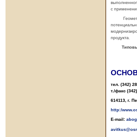
выполненног
с применени
Геометриче
потенциальн
модернизир
продукта.
Типовые ра
ОСНОВ
тел. (342) 2
т./факс (342
614113, г. 
http:/www.o
E-mail:
abog
avitkus@os