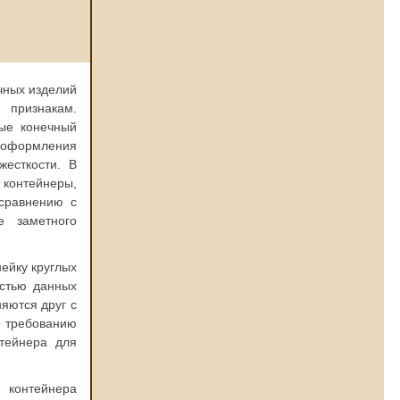
чных изделий
 признакам.
рые конечный
ы оформления
жесткости. В
 контейнеры,
 сравнению с
е заметного
йку круглых
остью данных
яются друг с
о требованию
нтейнера для
контейнера