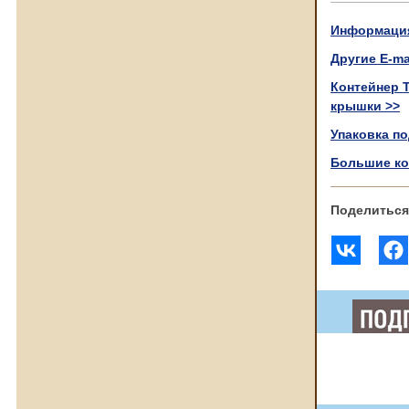
Информация 
Другие Е-ma
Контейнер 
крышки >>
Упаковка по
Большие ко
Поделиться