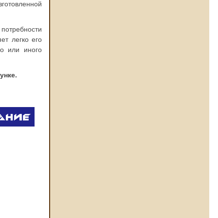
зготовленной
потребности
ет легко его
о или иного
унке.