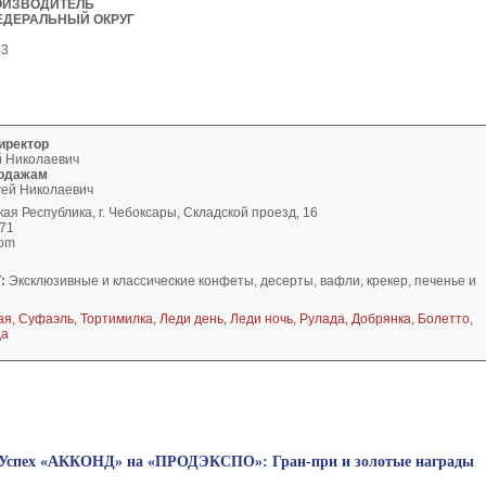
ОИЗВОДИТЕЛЬ
ЕДЕРАЛЬНЫЙ ОКРУГ
43
иректор
 Николаевич
родажам
ей Николаевич
ая Республика, г. Чебоксары, Складской проезд, 16
-71
com
:
Эксклюзивные и классические конфеты, десерты, вафли, крекер, печенье и
я, Суфаэль, Тортимилка, Леди день, Леди ночь, Рулада, Добрянка, Болетто,
да
Успех «АККОНД» на «ПРОДЭКСПО»: Гран-при и золотые награды