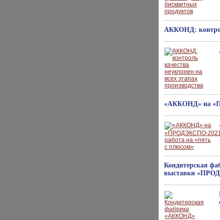
АККОНД: контроль
«АККОНД» на «П
Кондитерская фа
выставки «ПРО