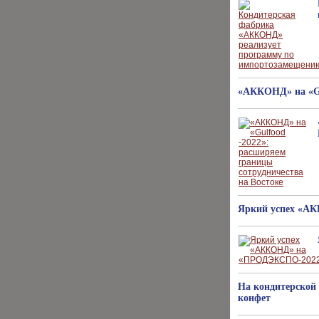
«АККОНД» на «Gu
Яркий успех «А
На кондитерской
конфет