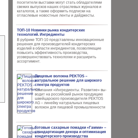
посетители выставки могут стать обладателями
свежих выпусков наших отраслевых журналов и
каталогов, а также оформить подписки на
отласлевые новостные ленты и дайджесты.
ТОП-10 Новинки рынка кондитерских
технологий. Ингредиенты
В рубрике ТОП-10 представлены инновационные
решения для производителей кондитерских
изделий в области ингредиентов, позволяющие
повысить эффективность производства,
усовершенствовать технологии и расширить
ассортимент.
Пищевые волокна PEKTOS –
натуральное решение для широкого
спектра продуктов
Компания «Ингредиенты. Развитие» вы­
водит на российский рынок продукцию
швей­царского производителя PEKTOS
AG – ли­нейку натуральных пищевых
волокон для пи­щевой промышленности
Готовые сахарные помадки «Гамми» –
стандартизация декора и оптимизация
кондитерского производства