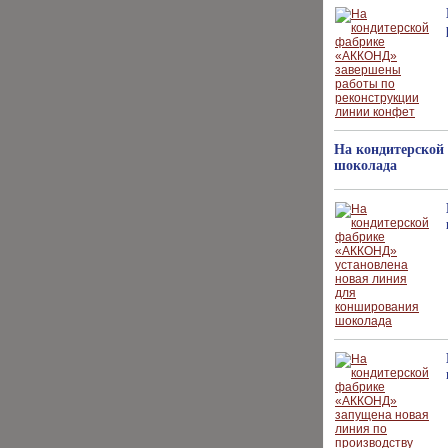
На кондитерской
шоколада