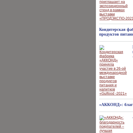
Кондитерская фа
продуктов питани
«АККОНД»: благо