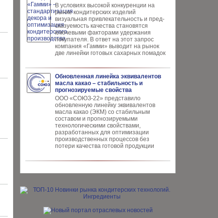
В условиях высокой кон­куренции на
рынке конди­терских изделий
визуальная привлекательность и пред­
сказуемость качества ста­новятся
ключевыми факто­рами удержания
покупателя. В ответ на этот запрос
компания «Гамми» выводит на рынок
две линейки готовых сахарных помадок
Обновленная линейка эквивалентов
масла какао – стабильность и
прогнозируемые свойства
ООО «СОЮЗ-22» представило
обновлен­ную линейку эквивалентов
масла ка­као (ЭКМ) со стабильным
составом и прогнозируемыми
технологическими свойствами,
разработанных для опти­мизации
производственных процес­сов без
потери качества готовой про­дукции