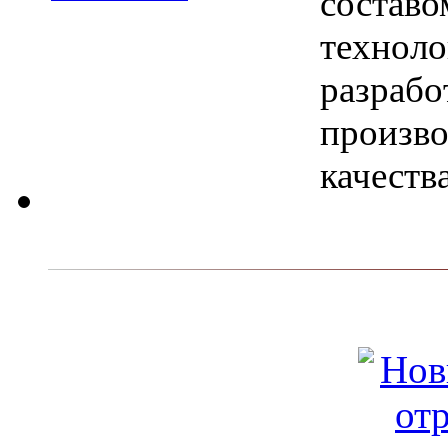
составо
техноло
разрабо
произво
качеств