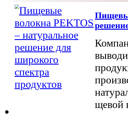
Пищевы
решение
Компан
вы­вод
продук
произв
натура
щевой