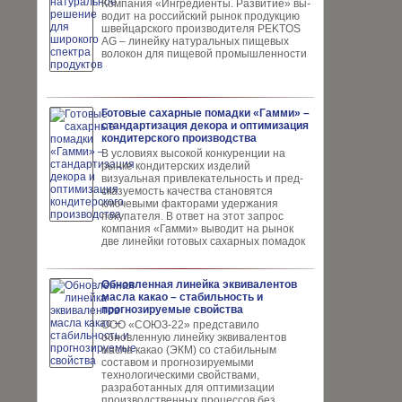
Компания «Ингредиенты. Развитие» вы­
водит на российский рынок продукцию
швей­царского производителя PEKTOS
AG – ли­нейку натуральных пищевых
волокон для пи­щевой промышленности
Готовые сахарные помадки «Гамми» –
стандартизация декора и оптимизация
кондитерского производства
В условиях высокой кон­куренции на
рынке конди­терских изделий
визуальная привлекательность и пред­
сказуемость качества ста­новятся
ключевыми факто­рами удержания
покупателя. В ответ на этот запрос
компания «Гамми» выводит на рынок
две линейки готовых сахарных помадок
Обновленная линейка эквивалентов
масла какао – стабильность и
прогнозируемые свойства
ООО «СОЮЗ-22» представило
обновлен­ную линейку эквивалентов
масла ка­као (ЭКМ) со стабильным
составом и прогнозируемыми
технологическими свойствами,
разработанных для опти­мизации
производственных процес­сов без