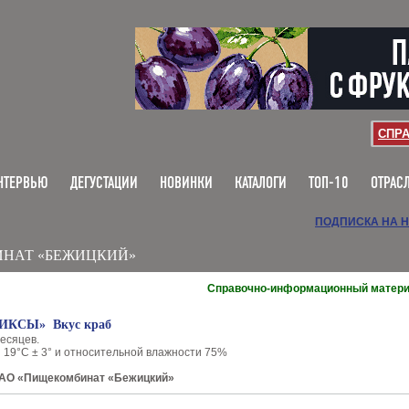
СПР
НТЕРВЬЮ
ДЕГУСТАЦИИ
НОВИНКИ
КАТАЛОГИ
ТОП-10
ОТРАС
ПОДПИСКА НА 
НАТ «БЕЖИЦКИЙ»
Справочно-информационный матер
РИКСЫ» Вкус краб
есяцев.
:
19°С ± 3° и относительной влажности 75%
ОАО «Пищекомбинат «Бежицкий»