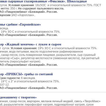
яники сырцовые глазированные «Фиксики». Шоколадные
суток.
Условия хранения
: 18±5
О
С и относительной влажности 75%. ГОСТ
 нетто:
350 г.
Не содержит пальмового масла.
АО «Пищекомбинат «Бежицкий». Россия.
ицензии
ЗАО «Аэроплан».
нье сдобное «Европейское»
есяца.
:
19º± 3
О
С и относительной влажности 75%.
АО «Пищекомбинат «Бежицкий». Россия.
кер «Жадный хомячок» с луком и сыром
 суток.
Условия хранения:
19º± 3О С и относительной влажности 75%.
ичная, вода питьевая, масло подсолнечное рафинированное
 сахар-песок, соль поваренная пищевая, разрыхлители, сыр сушеный
изатор «Сыр», регулятор кислотности (лимонная кислота), лук репчатый
литель (пиросульфит натрия).
АО «Пищекомбинат «Бежицкий». Россия.
екер «ПРИКСЫ» грибы со сметаной
Срок годности:
6 месяцев.
:
19°С ± 3° и относительной влажности 75%.
637-12.
АО «Пищекомбинат «Бежицкий». Россия.
-домашнему с творогом»
чная, сахар-песок, маргарин, меланж яичный жидкий, смесь «ТвороМакс»
й, разрыхлители: пирофосфат натрия, гидрокарбонат натрия, сухое