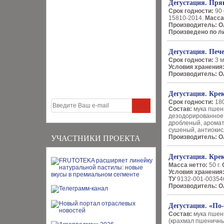
Дегустация. Пр
Срок годности:
90 
15810-2014.
Масса
Производитель: О
Произведено по л
Дегустация. Пече
Срок годности:
3 м
Условия хранения
Производитель:
О
Дегустация. Кре
Срок годности:
180
Состав:
мука пшен
дезодорированное,
дробленый, аромат
сушеный, антиокис
Производитель:
О
УЧАСТНИКИ ПРОЕКТА
Дегустация. Кр
Масса нетто:
50 г.
Условия хранения
ТУ
9132-001-00354
Производитель: О
Дегустация. «По
Состав:
мука пшени
(крахмал пшеничны