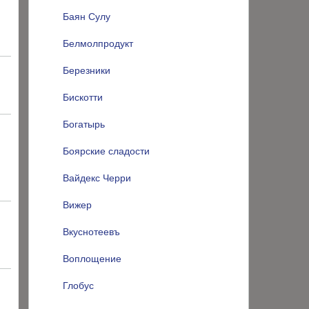
Баян Сулу
Белмолпродукт
Березники
Бискотти
Богатырь
Боярские сладости
Вайдекс Черри
Вижер
Вкуснотеевъ
Воплощение
Глобус