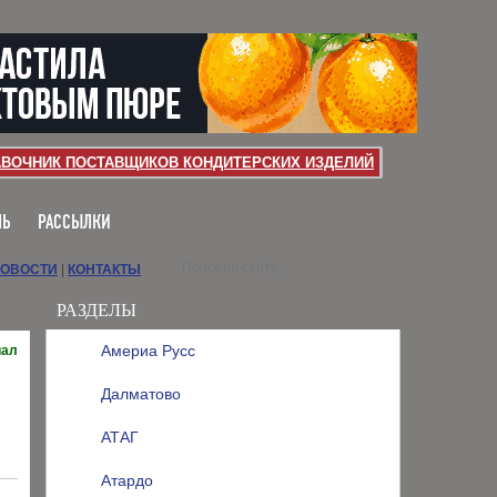
АВОЧНИК ПОСТАВЩИКОВ КОНДИТЕРСКИХ ИЗДЕЛИЙ
ЛЬ
РАССЫЛКИ
НОВОСТИ
|
КОНТАКТЫ
РАЗДЕЛЫ
Америа Русс
иал
Далматово
АТАГ
Атардо