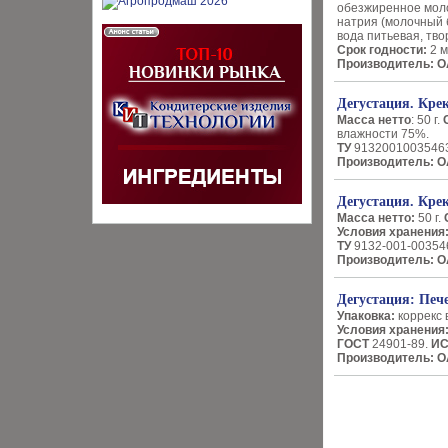
обезжиренное молок
натрия (молочный б
вода питьевая, тво
Срок годности:
2 м
Производитель:
О
Дегустация. Кре
Масса нетто
: 50 г.
влажности 75%.
ТУ
9132­001­0035463
Производитель: О
Дегустация. Кр
Масса нетто:
50 г.
Условия хранения
ТУ
9132-001-00354
Производитель:
О
Дегустация: Печ
Упаковка:
коррекс 
Условия хранения
ГОСТ
24901-89.
И
Производитель: О