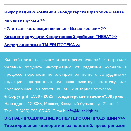
Информация о компании «Кондитерская фабрика «Нева»
на сайте my-ki.ru >>
«Улетная» коллекция печенья «Выше крыши» >>
Каталог продукции Кондитерской фабрики "НЕВА" >>
Зефир сливовый ТМ FRUTOTEKA >>
В
ы работаете на рынке кондитерских изделий и выразили
желание получать информацию от редакции журнала в
процессе переписки по электронной почте с сотрудниками
редакции, предоставив им свою визитную карточку или
подписавшись на новости на наших интернет ресурсах.
© Copyright, 1998 - 2025 "Кондитерские изделия". Журнал
Наш адрес: 129085, Москва, Звездный бульвар, д. 21 стр. 1.
Тел: +7 (495) 798-85-45. E-mail:
info@ki.snkigb.ru
DIGITAL-ПРОДВИЖЕНИЕ КОНДИТЕРСКОЙ ПРОДУКЦИИ >>>
Тиражирование корпоративных новостей, пресс-релизов,