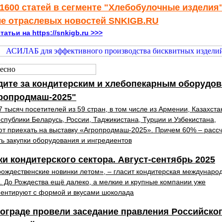
1600 статей в сегменте "Хлебобулочные изделия"
ле отраслевых новостей SNKIGB.RU
татьи на https://snkigb.ru >>>
дите за кондитерским и хлебопекарным оборудо
гропродмаш-2025"
 тысяч посетителей из 59 стран, в том числе из Армении, Казахста
еспублики Беларусь, России, Таджикистана, Турции и Узбекистана,
т приехать на выставку «Агропродмаш-2025». Причем 60% – расс
ь закупки оборудования и ингредиентов
и кондитерского сектора. Август-сентябрь 2025
рождественские новинки летом», – гласит кондитерская междунаро
. До Рождества ещё далеко, а мелкие и крупные компании уже
ентируют с формой и вкусами шоколада
ограде провели заседание правления Российско