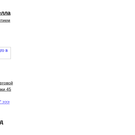
елла
ытием
рговой
вки 45
" >>>
д