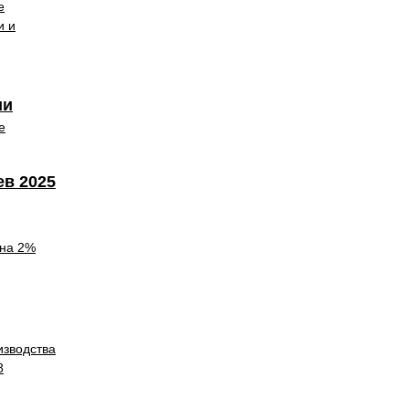
е
и и
ии
е
ев 2025
 на 2%
изводства
8