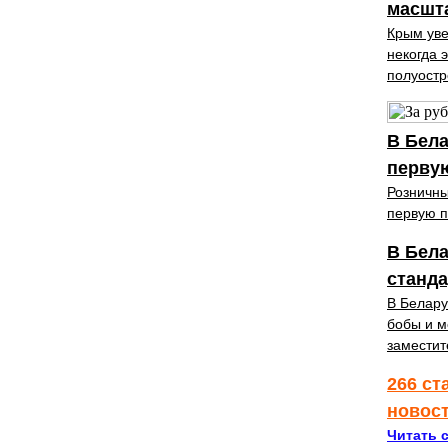
масшт
Крым уве
некогда 
полуостр
В Бела
первую
Розничны
первую п
В Бел
станда
В Белару
бобы и м
заместит
266 ст
новос
Читать с