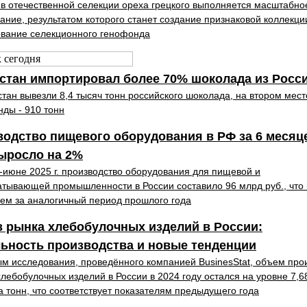
в отечественной селекции ореха грецкого выполняется масштабно
ание, результатом которого станет создание признаковой коллекци
вание селекционного генофонда
стан импортировал более 70% шоколада из Росс
стан вывезли 8,4 тысяч тонн российского шоколада, на втором мест
ды - 910 тонн
одство пищевого оборудования в РФ за 6 месяц
ыросло на 2%
-июне 2025 г. производство оборудования для пищевой и
тывающей промышленности в России составило 96 млрд руб., что
ем за аналогичный период прошлого года
 рынка хлебобулочных изделий в России:
ьность производства и новые тенденции
м исследования, проведённого компанией BusinesStat, объем про
хлебобулочных изделий в России в 2024 году остался на уровне 7,6
 тонн, что соответствует показателям предыдущего года