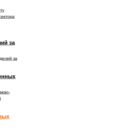
ту
сектора
лий за
делий за
венных
акао-
й
евых