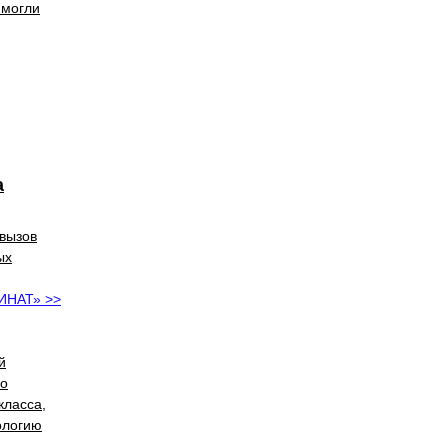
 могли
а
 вызов
ых
ИНАТ» >>
й
во
класса,
ологию