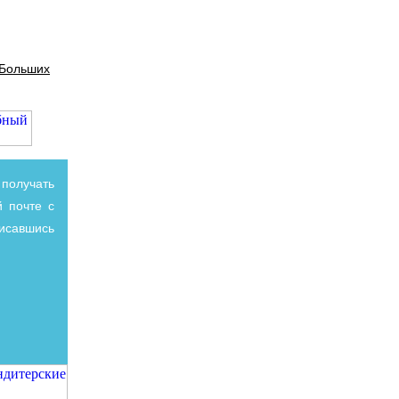
 Больших
получать
 почте с
писавшись