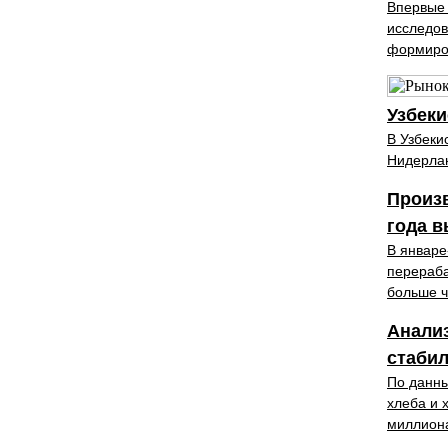
Впервые 
исследов
формиро
Узбеки
В Узбеки
Нидерлан
Произв
года в
В январе
перераба
больше ч
Анализ
стабил
По данны
хлеба и 
миллиона