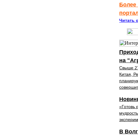
Более 
порта
Читать с
Прихо
на "А
Свыше 27
Китая, Р
планирую
совершит
Новинк
«Готовь 
мудрость
эксперим
В Волг