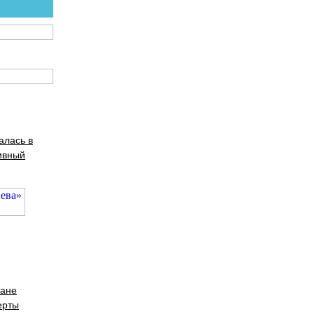
алась в
ивный
ране
ерты