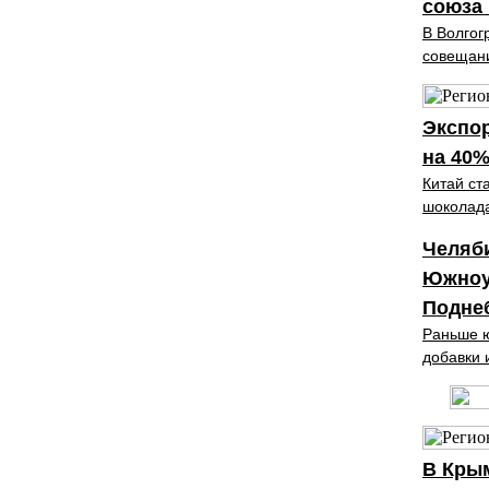
союза 
В Волгог
совещани
Экспор
на 40
Китай ст
шоколада
Челяби
Южноу
Подне
Раньше ю
добавки 
В Кры