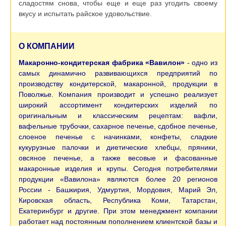
сладостям снова, чтобы еще и еще раз угодить своему
вкусу и испытать райское удовольствие.
О КОМПАНИИ
Макаронно-кондитерская фабрика «Вавилон»
- одно из
самых динамично развивающихся предприятий по
производству кондитерской, макаронной, продукции в
Поволжье. Компания производит и успешно реализует
широкий ассортимент кондитерских изделий по
оригинальным и классическим рецептам: вафли,
вафельные трубочки, сахарное печенье, сдобное печенье,
слоеное печенье с начинками, конфеты, сладкие
кукурузные палочки и диетические хлебцы, пряники,
овсяное печенье, а также весовые и фасованные
макаронные изделия и крупы. Сегодня потребителями
продукции «Вавилона» являются более 20 регионов
России - Башкирия, Удмуртия, Мордовия, Марий Эл,
Кировская область, Республика Коми, Татарстан,
Екатеринбург и другие. При этом менеджмент компании
работает над постоянным пополнением клиентской базы и