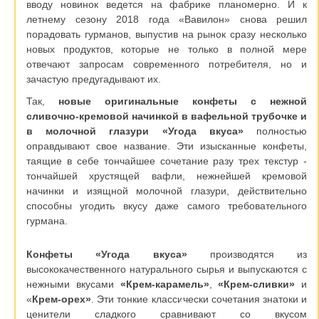
вводу новинок ведется на фабрике планомерно. И к
летнему сезону 2018 года «Вавилон» снова решил
порадовать гурманов, выпустив на рынок сразу несколько
новых продуктов, которые не только в полной мере
отвечают запросам современного потребителя, но и
зачастую предугадывают их.
Так,
новые оригинальные конфеты с нежной
сливочно-кремовой начинкой в вафельной трубочке и
в молочной глазури «Угода вкуса»
полностью
оправдывают свое название. Эти изысканные конфеты,
таящие в себе тончайшее сочетание разу трех текстур -
тончайшей хрустящей вафли, нежнейшей кремовой
начинки и изящной молочной глазури, действительно
способны угодить вкусу даже самого требовательного
гурмана.
Конфеты «Угода вкуса»
производятся из
высококачественного натурального сырья и выпускаются с
нежными вкусами
«Крем-карамель»
,
«Крем-сливки»
и
«
Крем-орех»
. Эти тонкие классически сочетания знатоки и
ценители сладкого сравнивают со вкусом