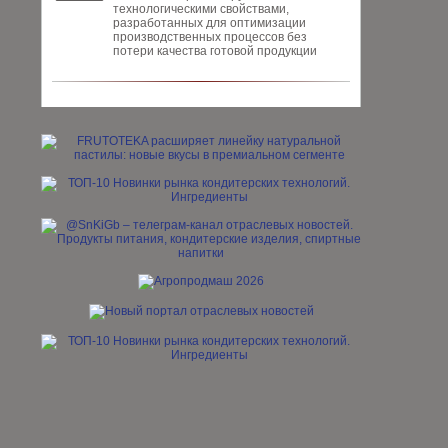
технологическими свойствами,
разработанных для опти­мизации
производственных процес­сов без
потери качества готовой про­дукции