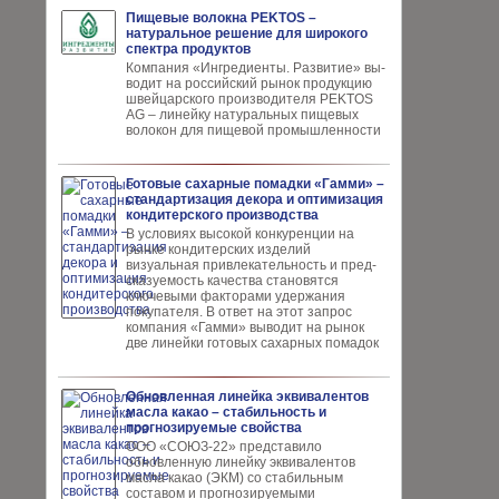
Пищевые волокна PEKTOS –
натуральное решение для широкого
спектра продуктов
Компания «Ингредиенты. Развитие» вы­
водит на российский рынок продукцию
швей­царского производителя PEKTOS
AG – ли­нейку натуральных пищевых
волокон для пи­щевой промышленности
Готовые сахарные помадки «Гамми» –
стандартизация декора и оптимизация
кондитерского производства
В условиях высокой кон­куренции на
рынке конди­терских изделий
визуальная привлекательность и пред­
сказуемость качества ста­новятся
ключевыми факто­рами удержания
покупателя. В ответ на этот запрос
компания «Гамми» выводит на рынок
две линейки готовых сахарных помадок
Обновленная линейка эквивалентов
масла какао – стабильность и
прогнозируемые свойства
ООО «СОЮЗ-22» представило
обновлен­ную линейку эквивалентов
масла ка­као (ЭКМ) со стабильным
составом и прогнозируемыми