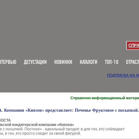
СПР
НТЕРВЬЮ
ДЕГУСТАЦИИ
НОВИНКИ
КАТАЛОГИ
ТОП-10
ОТРАС
ПОДПИСКА НА 
Справочно-информационный матер
Компания «Князев» представляет: Печенье Фруктовое с посыпкой.
ПОСТА
ежской кондитерской компании «Князев»
 с посыпкой. Постное» - идеальный продукт и для тех, кто соблюдает
, и тех, кто просто следит за своей фигурой.