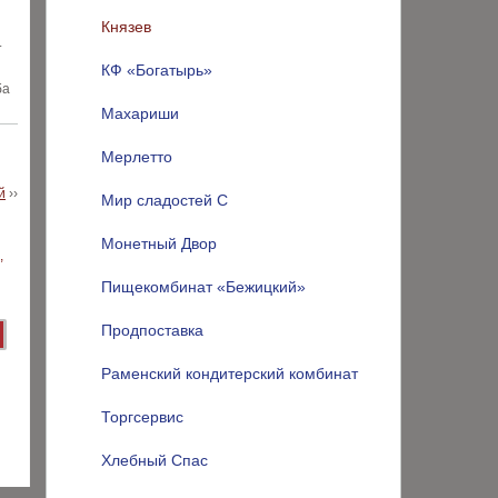
Князев
.
КФ «Богатырь»
ба
Махариши
Мерлетто
й
››
Мир сладостей С
Монетный Двор
Пищекомбинат «Бежицкий»
Продпоставка
Раменский кондитерский комбинат
Торгсервис
Хлебный Спас