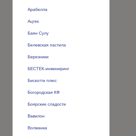
Арабелла
Ацтек
Баян Сулу
Белевская пастила
Березники
БЕСТЕК-инжиниринг
Бискотти плюс
Богородская КФ
Боярские сладости
Вавилон
Волжанка