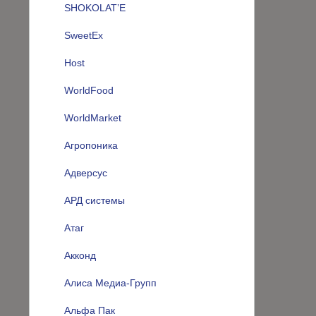
SHOKOLAT’E
SweetEx
Host
WorldFood
WorldMarket
Агропоника
Адверсус
АРД системы
Атаг
Акконд
Алиса Медиа-Групп
Альфа Пак