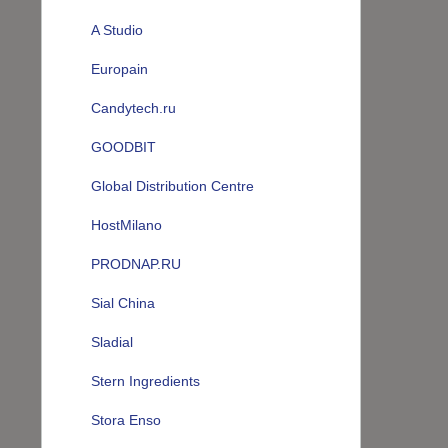
A Studio
Europain
Candytech.ru
GOODBIT
Global Distribution Centre
HostMilano
PRODNAP.RU
Sial China
Sladial
Stern Ingredients
Stora Enso