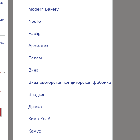
на
Modern Bakery
ые
Nestle
Paulig
д.
Ароматик
Балам
Винк
й
››
Вишневогорская кондитерская фабрика
Владкон
Дымка
Кема Клаб
Комус