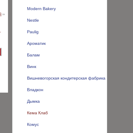
Modern Bakery
й
››
Nestle
Paulig
Ароматик
Балам
Винк
Вишневогорская кондитерская фабрика
Владкон
Дымка
Кема Клаб
Комус