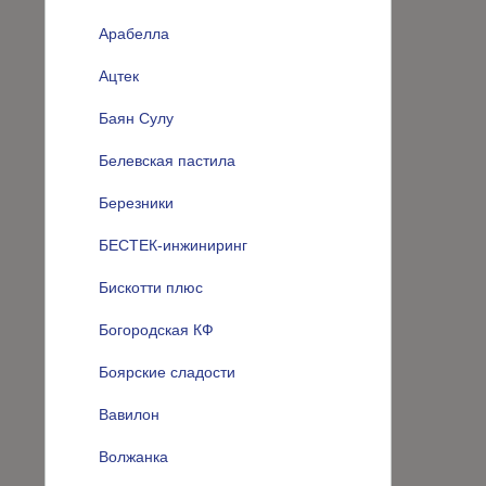
Арабелла
Ацтек
Баян Сулу
Белевская пастила
Березники
БЕСТЕК-инжиниринг
Бискотти плюс
Богородская КФ
Боярские сладости
Вавилон
Волжанка