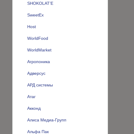
SHOKOLAT’E
SweetEx
Host
WorldFood
WorldMarket
Агропоника
Адверсус
АРД системы
Атаг
Акконд
Алиса Медиа-Групп
Альфа Пак