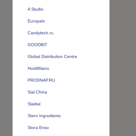
A Studio
Europain
Candytech.ru
GOODBIT
Global Distribution Centre
HostMilano
PRODNAP.RU
Sial China
Sladial
Stern Ingredients
Stora Enso