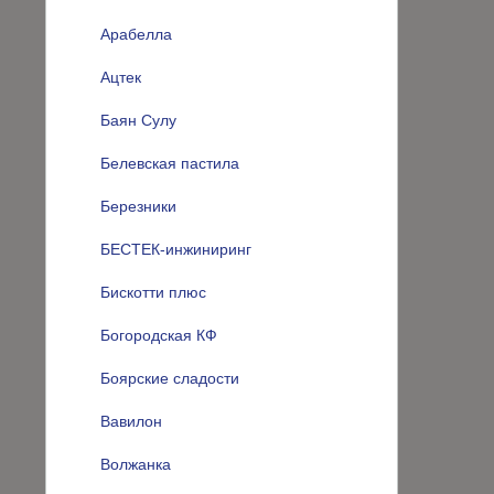
Арабелла
Ацтек
Баян Сулу
Белевская пастила
Березники
БЕСТЕК-инжиниринг
Бискотти плюс
Богородская КФ
Боярские сладости
Вавилон
Волжанка