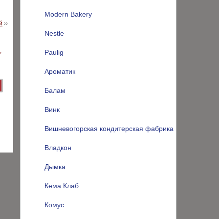
Modern Bakery
й
››
Nestle
Paulig
Ароматик
Балам
Винк
Вишневогорская кондитерская фабрика
Владкон
Дымка
Кема Клаб
Комус