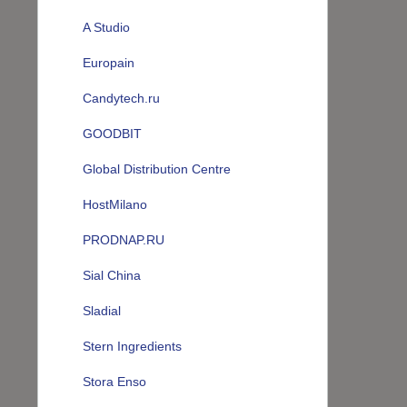
A Studio
Europain
Candytech.ru
GOODBIT
Global Distribution Centre
HostMilano
PRODNAP.RU
Sial China
Sladial
Stern Ingredients
Stora Enso