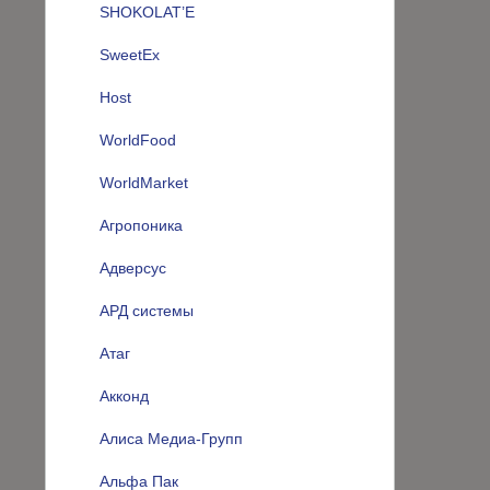
SHOKOLAT’E
SweetEx
Host
WorldFood
WorldMarket
Агропоника
Адверсус
АРД системы
Атаг
Акконд
Алиса Медиа-Групп
Альфа Пак