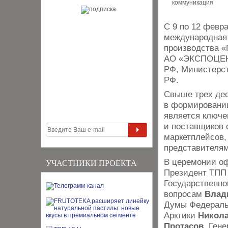
С 9 по 12 февра
международная 
производства «
АО «ЭКСПОЦЕНТ
РФ, Министерс
РФ.
Свыше трех дес
в формировании
является ключе
и поставщиков 
маркетплейсов,
представителям
В церемонии оф
УЧАСТНИКИ ПРОЕКТА
Президент ТП
Государственн
вопросам
Влад
Думы Федеральн
Арктики
Никола
Протасов
, Ген