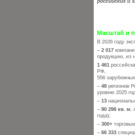
российских и 
Масштаб и п
В 2026 году эк
–
2 017
компаний
продукцию, из 
1 461
российская
РФ,
556 зарубежных
–
48
регионов Р
уровню 2025 год
–
13
национальн
–
90 296 кв. м.
с
года);
–
300+
торговых
–
66 333
специа