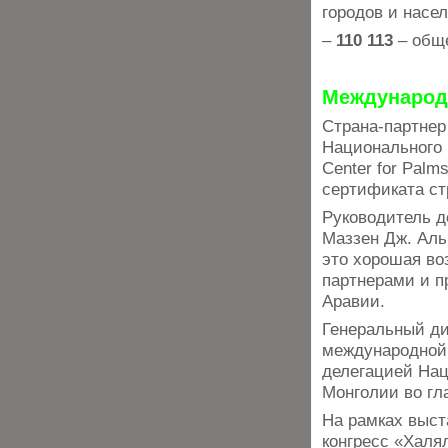
городов и насе
–
110 113
– обще
Международ
Страна-партнер
Национального 
Center for Pal
сертификата ст
Руководитель д
Маззен Дж. Аль
это хорошая во
партнерами и п
Аравии.
Генеральный д
международной 
делегацией На
Монголии во гл
На рамках выст
конгресс «Халя