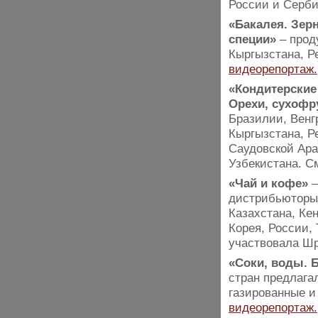
России и Серб
«Бакалея. Зер
специи»
– прод
Кыргызстана, Р
видеорепортаж.
«Кондитерские
Орехи, сухофр
Бразилии, Венгр
Кыргызстана, Р
Саудовской Ара
Узбекистана. 
«Чай и кофе»
–
дистрибьюторы 
Казахстана, Ке
Корея, России,
участвовала Ш
«Соки, воды. 
стран предлага
газированные и
видеорепортаж.