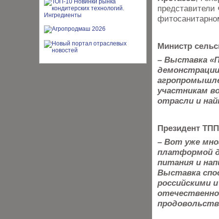
представители 
фитосанитарном
Министр сельс
– Выставка «П
демонстрации
агропромышле
участникам в
отрасли и на
Президент ТПП
– Вот уже мно
платформой д
питания и нап
Выставка спо
российскими 
отечественно
продовольств