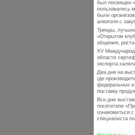
был посвящен 
пользовались м
были организов
алкоголя с зак
Тренды, лучшие
«Открытом клу
общения, роста
XV Международн
области сертиф
экспорта халял
Два дня на выс
где производит
федеральных и 
поставку проду
Все дни выстав
посетители «Пр
ознакомиться с
специалиста по