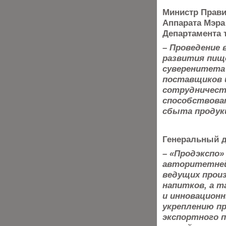
Министр Прави
Аппарата Мэра
Департамента 
– Проведение 
развития пищ
суверенитета
поставщиков 
сотрудничест
способствова
сбыта продук
Генеральный 
– «Продэкспо»
авторитетней
ведущих прои
напитков, а 
и инновацион
укреплению п
экспортного 