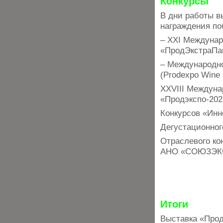
Конкурсы
В дни работы в
награждения по
– XXI Междунар
«ПродЭкстраПа
– Международно
(Prodexpo Wine C
XXVIII Междуна
«Продэкспо-202
Конкурсов «Инн
Дегустационног
Отраслевого ко
АНО «СОЮЗЭК
Итоги
Выставка «Прод