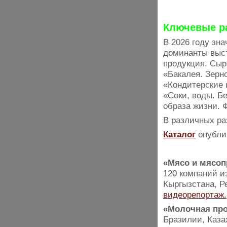
Ключевые р
В 2026 году зн
доминанты выст
продукция. Сыр
«Бакалея. Зерн
«Кондитерские 
«Соки, воды. Б
образа жизни. 
В различных ра
Каталог
опубли
«Мясо и мясоп
120 компаний и
Кыргызстана, Р
видеорепортаж.
«Молочная пр
Бразилии, Каза