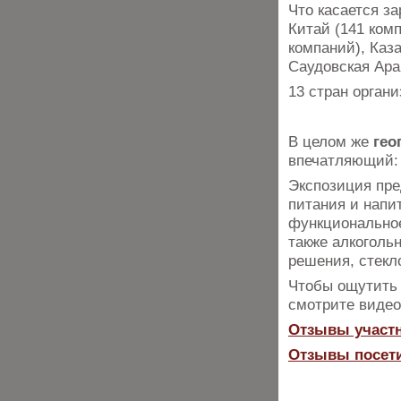
Что касается з
Китай (141 комп
компаний), Каза
Саудовская Ара
13 стран орган
В целом же
гео
впечатляющий: 
Экспозиция пре
питания и напит
функциональное
также алкоголь
решения, стекл
Чтобы ощутить
смотрите видео
Отзывы участ
Отзывы посет