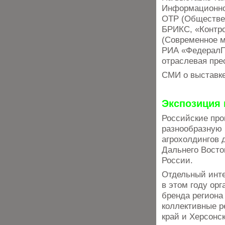
Информационное
ОТР (Обществен
БРИКС, «Контро
(Современное м
РИА «ФедералПр
отраслевая пре
СМИ о выставк
Экспозиция
Российские про
разнообразную 
агрохолдингов 
Дальнего Восто
России.
Отдельный инте
в этом году ор
бренда региона
коллективные р
край и Херсонс