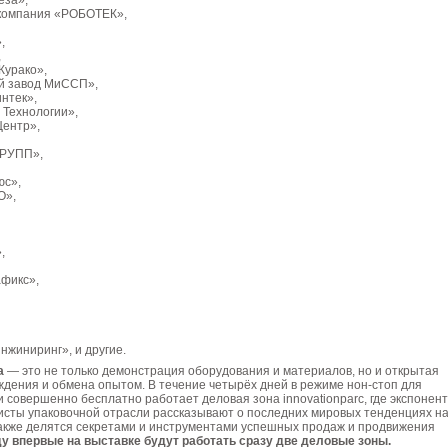
еза»,
 компания «РОБОТЕК»,
»,
,
Курако»,
ий завод МиССП»,
нтек»,
 Технологии»,
Центр»,
ГРУПП»,
юс»,
О»,
,
»,
афикс»,
,
жиниринг», и другие.
a
— это не только демонстрация оборудования и материалов, но и открытая
дения и обмена опытом. В течение четырёх дней в режиме нон-стоп для
и совершенно бесплатно работает деловая зона innovationparc, где экспонен
исты упаковочной отрасли рассказывают о последних мировых тенденциях н
также делятся секретами и инструментами успешных продаж и продвижения
ду впервые на выставке будут работать сразу две деловые зоны.