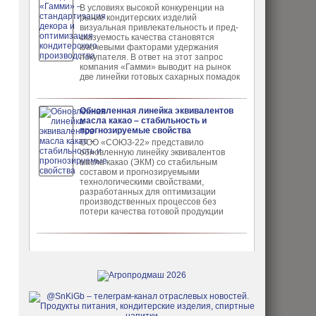
В условиях высокой кон­куренции на
рынке конди­терских изделий
визуальная привлекательность и пред­
сказуемость качества ста­новятся
ключевыми факто­рами удержания
покупателя. В ответ на этот запрос
компания «Гамми» выводит на рынок
две линейки готовых сахарных помадок
Обновленная линейка эквивалентов
масла какао – стабильность и
прогнозируемые свойства
ООО «СОЮЗ-22» представило
обновлен­ную линейку эквивалентов
масла ка­као (ЭКМ) со стабильным
составом и прогнозируемыми
технологическими свойствами,
разработанных для опти­мизации
производственных процес­сов без
потери качества готовой про­дукции