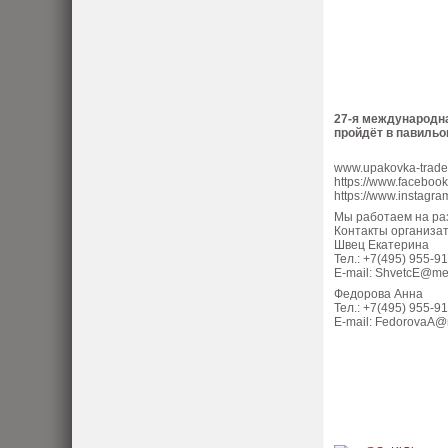
27-я международна
пройдёт в павиль
www.upakovka-tradef
https://www.facebo
https://www.instag
Мы работаем на раз
Контакты организат
Швец Екатерина
Тел.: +7(495) 955-9
E-mail: ShvetcE@me
Федорова Анна
Тел.: +7(495) 955-9
E-mail: FedorovaA@