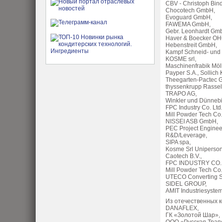
CBV - Christoph Bi
Chocotech GmbH,
Evoguard GmbH,
FAWEMA GmbH,
Gebr. Leonhardt Gm
Haver & Boecker O
Hebenstreit GmbH,
Kampf Schneid- und
KOSME srl,
Maschinenfrabik Mö
Payper S.A., Sollich
Theegarten-Pactec 
thyssenkrupp Rasse
TRAPO AG,
Winkler und Dünne
FPC Industry Co. Ltd
Mill Powder Tech Co.
NISSEI ASB GmbH,
PEC Project Enginee
R&D/Leverage,
SIPA spa,
Kosme Srl Uniperso
Caotech B.V.,
FPC INDUSTRY CO.,
Mill Powder Tech Co.
UTECO Converting 
SIDEL GROUP,
AMIT Industriesyst
Из отечественных к
DANAFLEX,
ГК «Золотой Шар»,