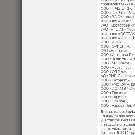
ООО «Русская Трап
производственная
ООО «ПАКЛЕНД»,
ООО «Тех-Лонг Рус
ООО «ВА Системс»
компания «Михаил 
ЗАО «Кропоткинск
ЗАО «НТЦ АТ «Фори
компания «ОСТПАК
компания «Унипак 
ООО «ЮМАН»,
ООО «ОРИЕНТАЛ 
ЗАО «Бестром»,
ООО «Интеграл Пл
ООО «ЗОДИАК ЛИТ
OOO «МК Вселуг»,
ООО «Норте Груп»
ООО «ОД Рус»,
АО «ВИП-Системы
ООО «Роторика»,
ООО «РуссКом –Гр
ООО «ИСРАТЭК С»
ООО «Ровема»,
ООО «Карина»,
ООО «Элерон»,
ООО «Аврора Пак Ин
Выставка upakovk
площадка для обсуж
участников выставк
и ведущие специал
рынке упаковки, а 
бизнеса.
В 2019 го