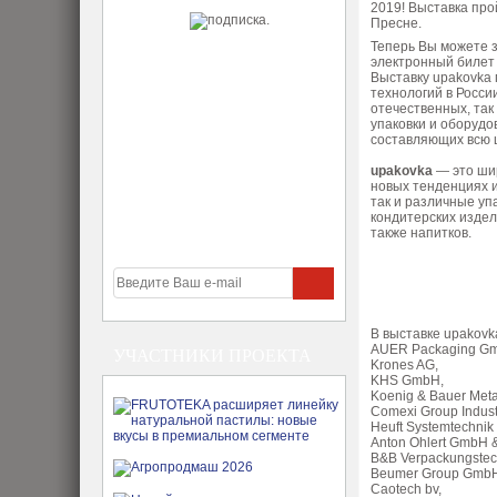
2019! Выставка про
Пресне.
Теперь Вы можете з
электронный билет
Выставку upakovka 
технологий в Росси
отечественных, так
упаковки и оборудо
составляющих всю ц
upakovka
— это ши
новых тенденциях и
так и различные у
кондитерских издел
также напитков.
В выставке upakovk
AUER Packaging G
УЧАСТНИКИ ПРОЕКТА
Krones AG,
KHS GmbH,
Koenig & Bauer Meta
Comexi Group Indust
Heuft Systemtechni
Anton Ohlert GmbH 
B&B Verpackungste
Beumer Group GmbH
Caotech bv,