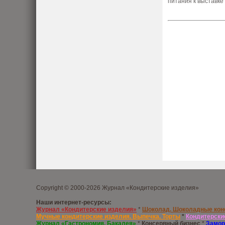
питания к выставк
Copyright © 2000-2026 Журнал «Кондитерские изделия»
Наши интернет-ресурсы:
Журнал «Кондитерские изделия»
*
Шоколад. Шоколадные ко
Мучные кондитерские изделия. Выпечка. Торты
*
Кондитерски
Журнал «Гастрономия. Бакалея»
*
Консервный бизнес
*
Замор