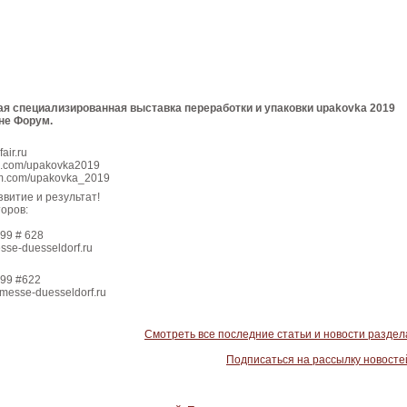
я специализированная выставка переработки и упаковки upakovka 2019
оне Форум.
air.ru
ok.com/upakovka2019
ram.com/upakovka_2019
витие и результат!
оров:
199 # 628
sse-duesseldorf.ru
199 #622
messe-duesseldorf.ru
Смотреть все последние статьи и новости раздел
Подписаться на рассылку новосте