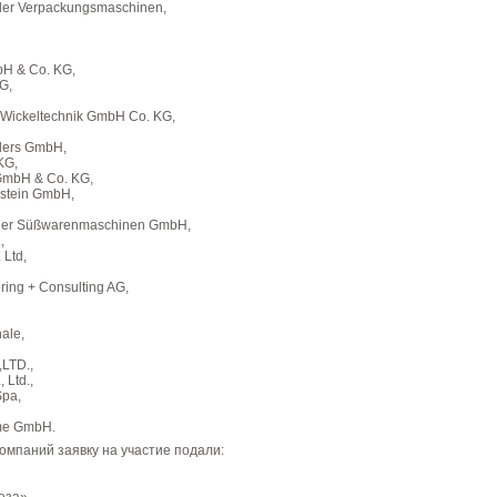
nder Verpackungsmaschinen,
bH & Co. KG,
HG,
 Wickeltechnik GmbH Co. KG,
llers GmbH,
 KG,
GmbH & Co. KG,
lstein GmbH,
bier Süßwarenmaschinen GmbH,
.,
 Ltd,
ring + Consulting AG,
nale,
LTD.,
, Ltd.,
Spa,
eme GmbH.
омпаний заявку на участие подали: