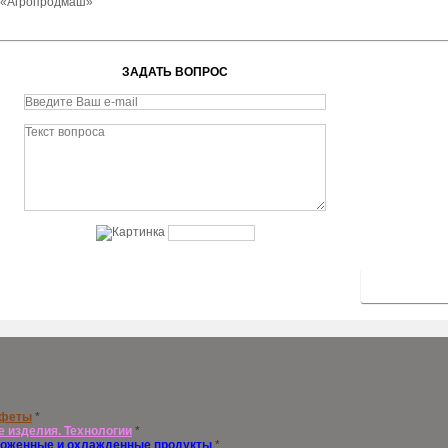
е «Агропродмаш»
ЗАДАТЬ ВОПРОС
нфеты
*
е изделия. Технологии
*
оженные и охлажденные продукты
*