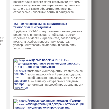
посетители выставки могут стать обладателями
свежих выпусков наших отраслевых журналов и
каталогов, а также оформить подписки на
отласлевые новостные ленты и дайджесты.
ТОП-10 Новинки рынка кондитерских
технологий. Ингредиенты
В рубрике ТОП-10 представлены инновационные
решения для производителей кондитерских
ь о
изделий в области ингредиентов, позволяющие
ку,
повысить эффективность производства,
и
усовершенствовать технологии и расширить
ассортимент.
Пищевые волокна PEKTOS –
натуральное решение для широкого
спектра продуктов
Компания «Ингредиенты. Развитие» вы­
водит на российский рынок продукцию
швей­царского производителя PEKTOS
AG – ли­нейку натуральных пищевых
волокон для пи­щевой промышленности
Готовые сахарные помадки «Гамми» –
стандартизация декора и оптимизация
кондитерского производства