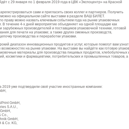
йдёт с 29 января по 1 февраля 2019 года в ЦВК «Экспоцентр» на Красной
арегистрироваться сами и пригласить своих коллег и партнеров. Получить
 можно на официальном сайте выставки в разделе ВАШ БИЛЕТ.
по праву можно назвать ключевым событием года на рынке упаковочных
и. В течение 4-х дней мероприятие объединяет на одной площадке как
 и зарубежных производителей и поставщиков упаковочной техники, готовой
вания для печати на упаковке; а также других смежных производств,
епочку производства и переработки упаковки.
рокий диапазон инновационных продуктов и услуг, которые помогут вам узнат
 возможностях на рынке упаковки. На выставке вы найдёте как готовую упаков
паковочные материалы для производства пищевых продуктов, хлебобулочных 
ий, косметики и фармацевтики, потребительских и промышленных товаров, а
a 2019 уже подтвердили своё участие иностранные компании:
mbH,
lPrint GmbH,
ries S.A.U.,
k GmbH,
& Co.,
chnik GmbH,
 & Co. KG,