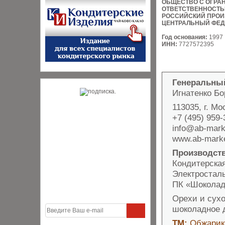
ОБЩЕСТВО С ОГРА
ОТВЕТСТВЕННОСТ
РОССИЙСКИЙ ПРОИ
ЦЕНТРАЛЬНЫЙ ФЕД
Год основания:
1997
ИНН:
7727572395
Генеральны
Игнатенко Б
113035, г. Мо
+7 (495) 959-
info@ab-mark
www.ab-marke
Производст
Кондитерская
Электростал
ПК «Шоколадни
Орехи и сух
шоколадное 
ТМ:
Обжарик