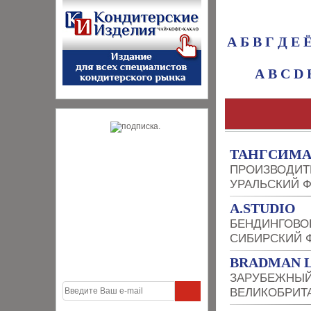
А
Б
В
Г
Д
Е
A
B
C
D
ТАНГСИМ
ПРОИЗВОДИТ
УРАЛЬСКИЙ 
A.STUDIO
БЕНДИНГОВО
СИБИРСКИЙ 
BRADMAN L
ЗАРУБЕЖНЫЙ
ВЕЛИКОБРИТ