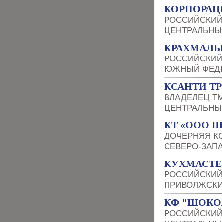
КОРПОРАЦ
РОССИЙСКИЙ
ЦЕНТРАЛЬНЫ
КРАХМАЛЬ
РОССИЙСКИЙ
ЮЖНЫЙ ФЕДЕ
КСАНТИ Т
ВЛАДЕЛЕЦ Т
ЦЕНТРАЛЬНЫ
КТ «ООО 
ДОЧЕРНЯЯ К
СЕВЕРО-ЗАП
КУХМАСТЕ
РОССИЙСКИЙ
ПРИВОЛЖСКИ
КФ "ШОКО
РОССИЙСКИЙ