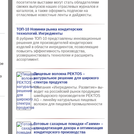
посетители выставки могут стать обладателями
свежих выпусков наших отраслевых журналов и
каталогов, а также оформить подписки на
отласлевые новостные ленты и дайджесты.
ТОП-10 Новинки рынка кондитерских
технологий. Ингредиенты
В рубрике ТОП-10 представлены инновационные
решения для производителей кондитерских
изделий в области ингредиентов, позволяющие
повысить эффективность производства,
усовершенствовать технологии и расширить
ассортимент.
ое
Пищевые волокна PEKTOS –
о
натуральное решение для широкого
спектра продуктов
Компания «Ингредиенты. Развитие» вы­
водит на российский рынок продукцию
швей­царского производителя PEKTOS
AG – ли­нейку натуральных пищевых
волокон для пи­щевой промышленности
Готовые сахарные помадки «Гамми» –
стандартизация декора и оптимизация
кондитерского производства