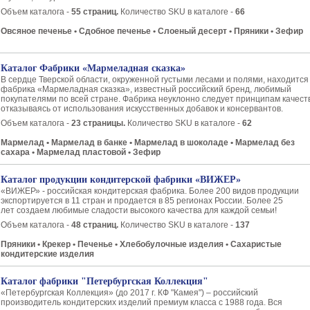
Объем каталога -
55 страниц.
Количество SKU в каталоге -
66
Овсяное печенье • Сдобное печенье • Слоеный десерт • Пряники • Зефир
Каталог Фабрики «Мармеладная сказка»
В сердце Тверской области, окруженной густыми лесами и полями, находится
фабрика «Мармеладная сказка», известный российский бренд, любимый
покупателями по всей стране. Фабрика неуклонно следует принципам качест
отказываясь от использования искусственных добавок и консервантов.
Объем каталога -
23 страницы.
Количество SKU в каталоге -
62
​Мармелад • Мармелад в банке • Мармелад в шоколаде • Мармелад без
сахара • Мармелад пластовой • Зефир
Каталог продукции кондитерской фабрики «ВИЖЕР»
«ВИЖЕР» - российская кондитерская фабрика. Более 200 видов продукции
экспортируется в 11 стран и продается в 85 регионах России. Более 25
лет создаем любимые сладости высокого качества для каждой семьи!
Объем каталога -
48 страниц.
Количество SKU в каталоге -
137
Пряники • Крекер • Печенье • Хлебобулочные изделия • Сахаристые
кондитерские изделия
Каталог фабрики "Петербургская Коллекция"
«Петербургская Коллекция» (до 2017 г. КФ "Камея") ­­– российский
производитель кондитерских изделий премиум класса с 1988 года. Вся