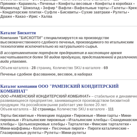
Пряники • Карамель • Печенье • Конфеты весовые • Конфеты в коробках •
Мармелад * Шоколад • Зефир * Вафли • Вафельные торты • Галеты • Крек
• Кондитерские плитки • Суфле • Бисквиты • Сухие завтраки • Рулеты •
Драже • Какао • Ирис • Халва
Каталог Бискотти
Компания "БИСКОТТИ" специализируется на производстве
высококачественного сдобного печенья, производимого по итальянским
технологиям исключительно из натурального сырья.
В ассортиментном портфеле предприятия в настоящее время
насчитывается более 50 видов продукции, представленной в различног
вида упаковке.
Объем каталога -
28
страниц. Количество SKU в каталоге -
69
Печенье сдобное фасованное, весовое, в наборах
Каталог компании ООО "РАМЕНСКИЙ КОНДИТЕРСКИЙ
КОМБИНАТ"
ООО «РАМЕНСКИЙ КОНДИТЕРСКИЙ КОМБИНАТ»
– стабильное и динамичн
развивающееся предприятие, занимающееся производством бисквитной
продукции. На российском рынке работает уже более 20 лет.
Объем каталога –
32 страницы.
Количество SKU в каталоге -
111
Торты бисквитные • Немецкие подарки • Пирожные • Мини-тарты • Мини-
пирожные • Итальянские пирожные • Итальянские хлебцы • Скандинавски
хлебцы • Цельнозерновые хлебцы • Тарталетки • Финские тарталетки •
Мини-маффины • Колечки • Песочные пироги • Пироги каталические •
Глазированые рулеты • Рулеты • Мини-рулеты