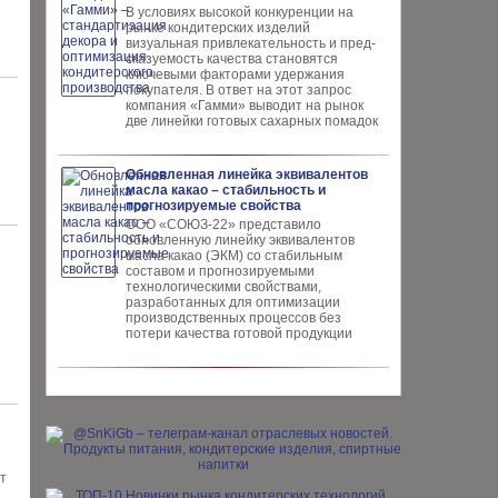
В условиях высокой кон­куренции на
рынке конди­терских изделий
визуальная привлекательность и пред­
сказуемость качества ста­новятся
ключевыми факто­рами удержания
покупателя. В ответ на этот запрос
компания «Гамми» выводит на рынок
две линейки готовых сахарных помадок
Обновленная линейка эквивалентов
масла какао – стабильность и
прогнозируемые свойства
ООО «СОЮЗ-22» представило
обновлен­ную линейку эквивалентов
масла ка­као (ЭКМ) со стабильным
составом и прогнозируемыми
технологическими свойствами,
разработанных для опти­мизации
производственных процес­сов без
потери качества готовой про­дукции
т