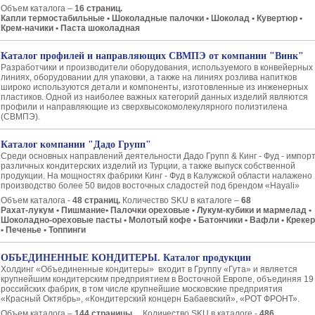
Объем каталога –
16 страниц.
Капли термостабильные • Шоколадные палочки • Шоколад • Кувертюр •
Крем-начики • Паста шоколадная
Каталог профилей и направляющих СВМПЭ от компании "Винк"
Разработчики и производители оборудования, используемого в конвейерных
линиях, оборудовании для упаковки, а также на линиях розлива напитков
широко используются детали и компоненты, изготовленные из инженерных
пластиков. Одной из наиболее важных категорий данных изделий являются
профили и направляющие из сверхвысокомолекулярного полиэтилена
(СВМПЭ).
Каталог компании "Дадо Групп"
Среди основных направлений деятельности Дадо Групп & Кинг - Фуд - импор
различных кондитерских изделий из Турции, а также выпуск собственной
продукции. На мощностях фабрики Кинг - Фуд в Калужской области налажено
произ­водство более 50 видов восточных сладостей под брендом «Hayali»
Объем каталога -
48 страниц.
Количество SKU в каталоге –
68
Рахат-лукум • Пишмание• Палочки ореховые • Лукум-кубики и мармелад •
Шоколадно-ореховые пасты • Молотый кофе • Батончики • Вафли • Креке
• Печенье • Топпинги
ОБЪЕДИНЕННЫЕ КОНДИТЕРЫ. Каталог продукции
Холдинг «Объединенные кондитеры» входит в Группу «Гута» и является
крупнейшим кондитерским предприятием в Восточной Европе, объединяя 19
российских фабрик, в том числе крупнейшие московские предприятия
«Красный Октябрь», «Кондитерский концерн Бабаевский», «РОТ ФРОНТ».
Объем каталога –
144 страницы
. Количество SKU в каталоге -
486