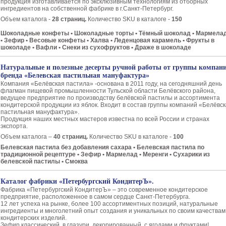
продукция изготавливается по эксклюзивным технологиям из отборных
ингредиентов на собственной фабрике в г.Санкт-Петербург.
Объем каталога -
28 страниц.
Количество SKU в каталоге -
150
​Шоколадные конфеты • Шоколадные торты • Тёмный шоколад • Мармела
• Зефир • Весовые конфеты • Халва • Леденцовая карамель • Фрукты в
шоколаде • Вафли • Снеки из сухофруктов • Драже в шоколаде
Натуральные и полезные десерты ручной работы от группы компан
бренда «Белевская пастильная мануфактура»
Компания «Белёвская пастила» -основана в 2011 году, на сегодняшний день
флагман пищевой промышленности Тульской области Белёвского района,
ведущее предприятие по производству белёвской пастилы и ассортимента
кондитерской продукции из яблок. Входит в состав группы компаний «Белёвс
пастильная мануфактура».
Продукция наших местных мастеров известна по всей России и странах
экспорта.
Объем каталога –
40 страниц.
Количество SKU в каталоге -
100
Белевская пастила без добавления сахара • Белевская пастила по
традиционной рецептуре • Зефир • Мармелад • Меренги • Сухарики из
белевской пастилы • Смоква
Каталог фабрики «Петербургский КондитерЪ».
Фабрика «Петербургский КондитерЪ» – это современное кондитерское
предприятие, расположенное в самом сердце Санкт-Петербурга.
12 лет успеха на рынке, более 100 ассортиментных позиций, натуральные
ингредиенты и многолетний опыт создания и уникальных по своим качествам
кондитерских изделий.
Зефир классический, в глазури, декорированный, с ягодами и фруктами!