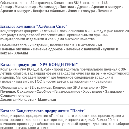
Объем каталога –
32 страницы.
Количество SKU в каталоге -
146
Зефир • Мини-зефир • Мармелад • Пастила • Драже • Арахис в глазури •
Арахис в глазури • Конфеты сбивные • Изюм в глазури • Печенье
Каталог компании "Хлебный Спас"
Кондитерская фабрика «Хлебный Спас» основана в 2004 году и уже более 20
лет радует покупателей классическими, оригинальными мучными
кондитерскими изделиями и хлебцами высокого качества.
Объем каталога -
20 страниц.
Количество SKU в каталоге -
60
​Печенье овсяное • Печенье сдобное • Печенье с начинкой • Куличи и
кексы • Хлебцы
Каталог продукции "УРА КОНДИТЕРЫ"
Компания «УРА КОНДИТЕРЫ» - производитель премиального печенья с 30-
летним опытом, задающий новые стандарты качества на рынке кондитерских
изделий. Мы создаем продукт, где бережное следование традициям
(знаменитый вкус по ГОСТу) сочетается с авторскими инновациями
Объем каталога -
32 страницы.
Количество SKU в каталоге -
60+
Печенье: Сахарное • Сдобное • Глазированное • Хрустящее • Затяжное •
Сэндвич-печенье
Десерты • Конфеты • Мармелад
Каталог Кондитерского предприятия "Полёт"
«Кондитерское предприятие «Полёт» — это эффективное производство и
новаторские технологии в секторе кондитерских изделий. Более 20 лет
компания производит абсолютно натуральный продукт для всех, кто выбирае
вкусное, натуральное и полезное!