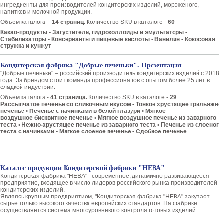
ингредиенты для производителей кондитерских изделий, мороженого,
напитков и молочной продукции.
Объем каталога –
14 страниц.
Количество SKU в каталоге -
60
Какао-продукты • Загустители, гидроколлоиды и эмульгаторы •
Стабилизаторы • Консерванты и пищевые кислоты • Ванилин • Кокосовая
стружка и кунжут
Кондитерская фабрика "Добрые печеньки". Презентация
"Добрые печеньки" – российский производитель кондитерских изделий с 2018
года. За брендом стоит команда профессионалов с опытом более 25 лет в
сладкой индустрии.
Объем каталога -
41 страница.
Количество SKU в каталоге -
29
Рассыпчатое печенье со сливочным вкусом • Тонкое хрустящее грильяжн
печенье • Печенье с начинками в белой глазури • Мягкое
воздушное бисквитное печенье • Мягкое воздушное печенье из заварного
теста • Нежно-хрустящее печенье из заварного теста • Печенье из слоеног
теста с начинками • Мягкое слоеное печенье • Сдобное печенье
Каталог продукции Кондитерской фабрики "НЕВА"
Кондитерская фабрика "НЕВА" - современное, динамично развивающееся
предприятие, входящее в число лидеров российского рынка производителей
кондитерских изделий.
Являясь крупным предприятием, "Кондитерская фабрика "НЕВА" закупает
сырье только высокого качества европейских стандартов. На фабрике
осуществляется система многоуровневого контроля готовых изделий.