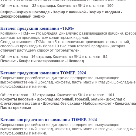
Объем каталога –
32 страницы.
Количество SKU в каталоге -
100
Зефир • Зефир в шоколаде • Зефир с начинкой • Зефир с ягодами •
Декорированный зефир
Каталог продукции компании «ТКМ»
Компании «ТКМ» — это молодая, динамично развивающаяся фабрика, котор
занимается производством кондитерских изделий.
Сегодня компания «ТКМ» - это 5 технологичных производственных линий,
способных производить более 10 тыс. тонн готовой продукции, которая
отвечает растущему спросу от потребителей.
Объем каталога -
16 страниц.
Количество SKU в каталоге -
54
Печенье • Конфеты глазированные • Шоколад
Каталог продукции компании ТОМЕР. 2024
Современное российское кондитерское предприятие, выпускающее
высококачественный шоколад, конфеты, пасты массы и глазури, шоколадные
полуфабрикаты и начинки.
Объем каталога –
32 страницы.
Количество SKU в каталоге –
101
Конфеты весовые • Шоколад молочный, горький, белый • Шоколад с
фруктовыми вкусами • Шоколад без сахара • Наборы конфет • Крем-халва
Пасты ореховые
Каталог ингредиентов от компании ТОМЕР. 2024
Современное российское кондитерское предприятие, выпускающее
высококачественный шоколад, конфеты, пасты массы и глазури, шоколадные
полуфабрикаты и начинки.