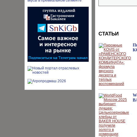
СТАТЬИ
П
К
W
B