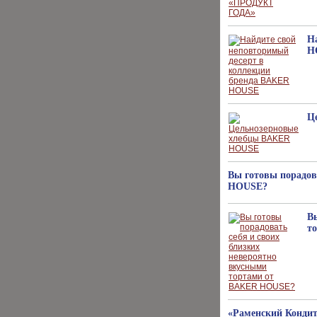
Н
H
Ц
Вы готовы порадов
HOUSE?
В
т
«Раменский Кондит