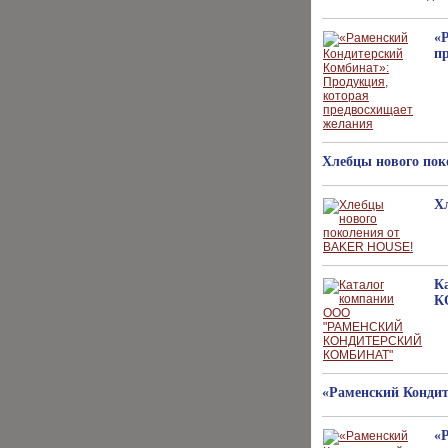
«
п
Хлебцы нового по
Х
К
К
«Раменский Конди
«