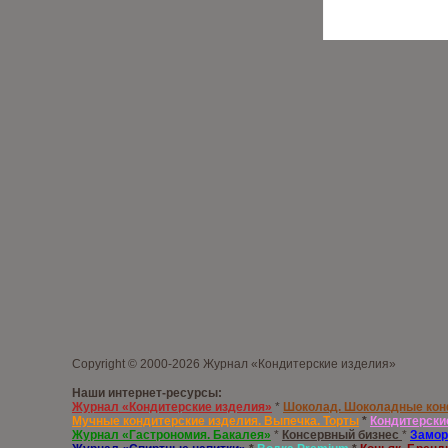
Copyright © 2000-2026 Журнал «Кондитерские изделия»
Наши интернет-ресурсы:
Журнал «Кондитерские изделия»
*
Шоколад. Шоколадные ко
Мучные кондитерские изделия. Выпечка. Торты
*
Кондитерски
Журнал «Гастрономия. Бакалея»
*
Консервный бизнес
*
Замор