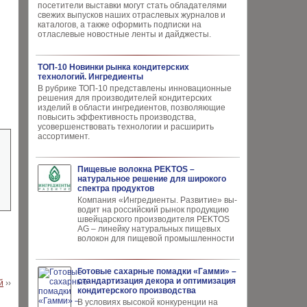
посетители выставки могут стать обладателями
свежих выпусков наших отраслевых журналов и
каталогов, а также оформить подписки на
отласлевые новостные ленты и дайджесты.
ТОП-10 Новинки рынка кондитерских
технологий. Ингредиенты
В рубрике ТОП-10 представлены инновационные
решения для производителей кондитерских
изделий в области ингредиентов, позволяющие
повысить эффективность производства,
усовершенствовать технологии и расширить
ассортимент.
Пищевые волокна PEKTOS –
натуральное решение для широкого
спектра продуктов
Компания «Ингредиенты. Развитие» вы­
водит на российский рынок продукцию
швей­царского производителя PEKTOS
AG – ли­нейку натуральных пищевых
волокон для пи­щевой промышленности
Готовые сахарные помадки «Гамми» –
стандартизация декора и оптимизация
й
››
кондитерского производства
В условиях высокой кон­куренции на