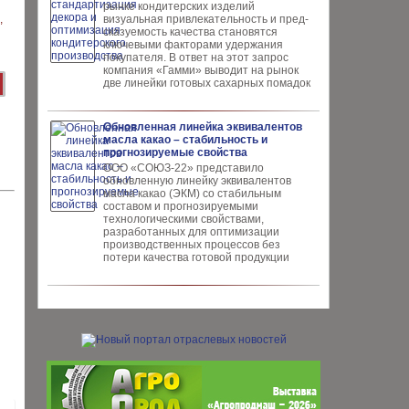
рынке конди­терских изделий
визуальная привлекательность и пред­
сказуемость качества ста­новятся
ключевыми факто­рами удержания
покупателя. В ответ на этот запрос
компания «Гамми» выводит на рынок
две линейки готовых сахарных помадок
Обновленная линейка эквивалентов
масла какао – стабильность и
прогнозируемые свойства
ООО «СОЮЗ-22» представило
обновлен­ную линейку эквивалентов
масла ка­као (ЭКМ) со стабильным
составом и прогнозируемыми
технологическими свойствами,
разработанных для опти­мизации
производственных процес­сов без
потери качества готовой про­дукции