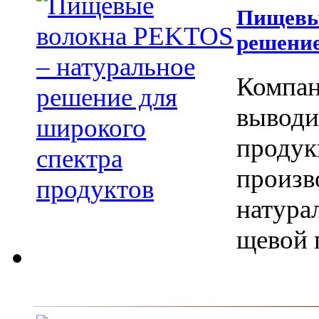
Пищевы
решение
Компан
вы­вод
продук
произв
натура
щевой