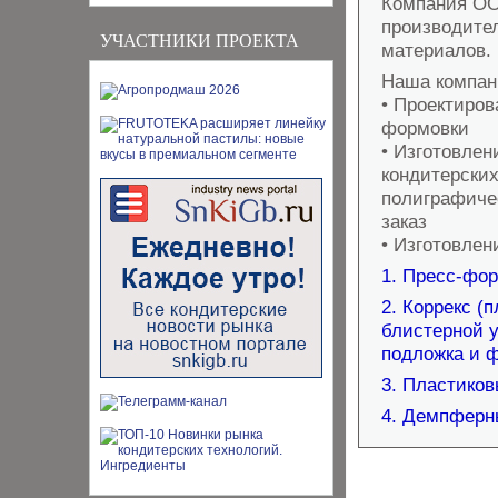
Компания ОО
производите
УЧАСТНИКИ ПРОЕКТА
материалов.
Наша компан
• Проектиро
формовки
• Изготовлен
кондитерских
полиграфичес
заказ
• Изготовлен
1. Пресс-фо
2. Коррекс (
блистерной у
подложка и ф
3. Пластико
4. Демпферн