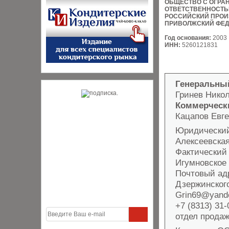
ОБЩЕСТВО С ОГРА
ОТВЕТСТВЕННОСТ
РОССИЙСКИЙ ПРОИ
ПРИВОЛЖСКИЙ ФЕД
Год основания:
2003
ИНН:
5260121831
Генеральны
Гринев Нико
Коммерческ
Кацапов Евг
Юридический 
Алексеевская
Фактический 
Игумновское 
Почтовый адр
Дзержинского,
Grin69@yand
+7 (8313) 31-
отдел продаж