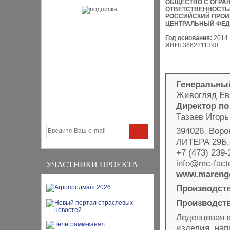
ОБЩЕСТВО С ОГРА
ОТВЕТСТВЕННОСТ
РОССИЙСКИЙ ПРОИ
ЦЕНТРАЛЬНЫЙ ФЕД
Год основания:
2014
ИНН:
3662211390
Генеральны
Живогляд Ев
Директор п
Тазаев Игор
394026, Воро
ЛИТЕРА 29Б,
+7 (473) 239-
info@mc-facto
УЧАСТНИКИ ПРОЕКТА
www.mareng
Производст
Производст
Леденцовая 
изделия, нап