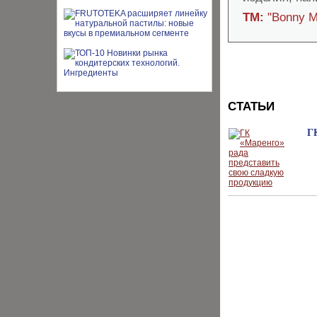
ТМ:
"Bonny M
СТАТЬИ
Г