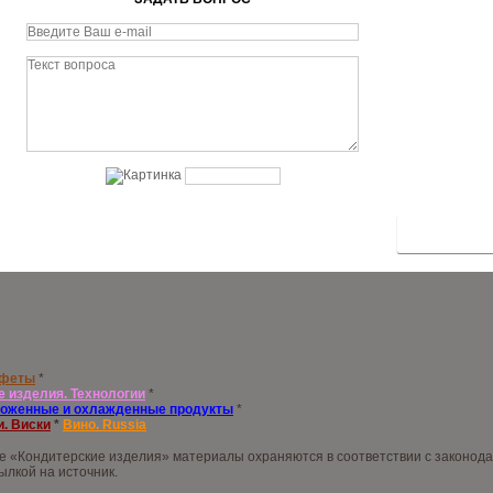
нфеты
*
е изделия. Технологии
*
оженные и охлажденные продукты
*
и. Виски
*
Вино. Russia
але «Кондитерские изделия» материалы охраняются в соответствии с законо
ылкой на источник.