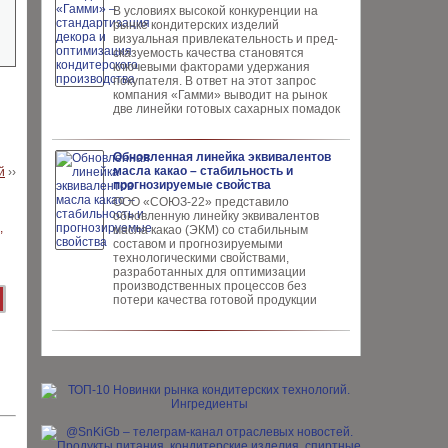
В условиях высокой кон­куренции на
рынке конди­терских изделий
визуальная привлекательность и пред­
сказуемость качества ста­новятся
ключевыми факто­рами удержания
покупателя. В ответ на этот запрос
компания «Гамми» выводит на рынок
две линейки готовых сахарных помадок
Обновленная линейка эквивалентов
масла какао – стабильность и
й
››
прогнозируемые свойства
ООО «СОЮЗ-22» представило
обновлен­ную линейку эквивалентов
масла ка­као (ЭКМ) со стабильным
составом и прогнозируемыми
технологическими свойствами,
разработанных для опти­мизации
производственных процес­сов без
потери качества готовой про­дукции