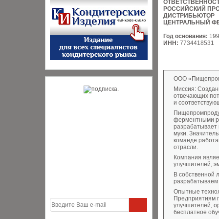
ОТВЕТСТВЕННОС
РОССИЙСКИЙ ПР
ДИСТРИБЬЮТОР
ЦЕНТРАЛЬНЫЙ Ф
Год основания:
19
ИНН:
7734418531
ООО «Пищепромп
Миссия: Создан
отвечающих пот
и соответствую
Пищепромпродук
ферментными ре
разрабатывает 
муки. Значител
команде работаю
отрасли.
Компания являе
улучшителей, эм
В собственной л
разрабатываем 
Опытные технол
Предприятиям п
улучшителей, о
бесплатное обу