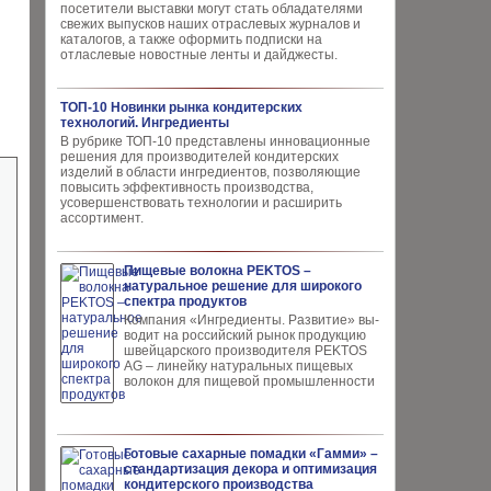
посетители выставки могут стать обладателями
свежих выпусков наших отраслевых журналов и
каталогов, а также оформить подписки на
отласлевые новостные ленты и дайджесты.
ТОП-10 Новинки рынка кондитерских
технологий. Ингредиенты
В рубрике ТОП-10 представлены инновационные
решения для производителей кондитерских
изделий в области ингредиентов, позволяющие
повысить эффективность производства,
усовершенствовать технологии и расширить
ассортимент.
Пищевые волокна PEKTOS –
натуральное решение для широкого
спектра продуктов
Компания «Ингредиенты. Развитие» вы­
водит на российский рынок продукцию
швей­царского производителя PEKTOS
AG – ли­нейку натуральных пищевых
волокон для пи­щевой промышленности
Готовые сахарные помадки «Гамми» –
стандартизация декора и оптимизация
кондитерского производства