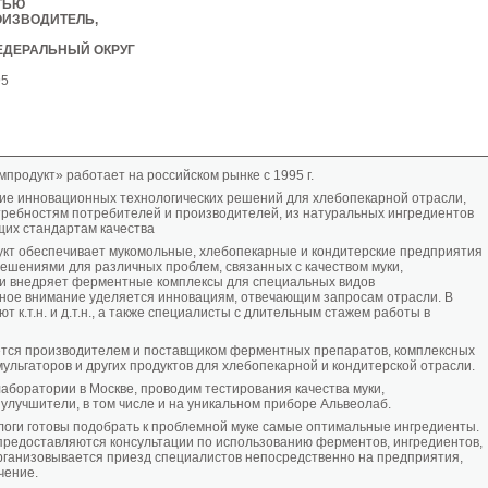
ТЬЮ
ОИЗВОДИТЕЛЬ,
ЕДЕРАЛЬНЫЙ ОКРУГ
95
родукт» работает на российском рынке с 1995 г.
ие инновационных технологических решений для хлебопекарной отрасли,
ребностям потребителей и производителей, из натуральных ингредиентов
щих стандартам качества
т обеспечивает мукомольные, хлебопекарные и кондитерские предприятия
шениями для различных проблем, связанных с качеством муки,
и внедряет ферментные комплексы для специальных видов
ьное внимание уделяется инновациям, отвечающим запросам отрасли. В
т к.т.н. и д.т.н., а также специалисты с длительным стажем работы в
тся производителем и поставщиком ферментных препаратов, комплексных
ульгаторов и других продуктов для хлебопекарной и кондитерской отрасли.
аборатории в Москве, проводим тестирования качества муки,
улучшители, в том числе и на уникальном приборе Альвеолаб.
оги готовы подобрать к проблемной муке самые оптимальные ингредиенты.
редоставляются консультации по использованию ферментов, ингредиентов,
рганизовывается приезд специалистов непосредственно на предприятия,
чение.