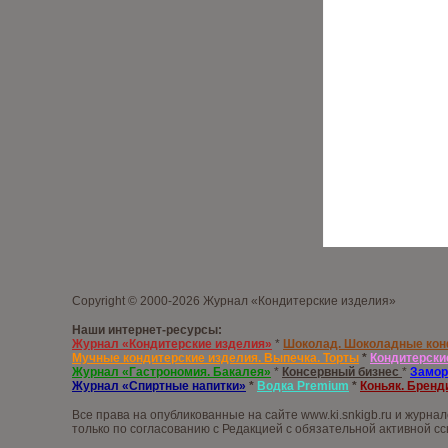
Copyright © 2000-2026 Журнал «Кондитерские изделия»
Наши интернет-ресурсы:
Журнал «Кондитерские изделия»
*
Шоколад. Шоколадные ко
Мучные кондитерские изделия. Выпечка. Торты
*
Кондитерски
Журнал «Гастрономия. Бакалея»
*
Консервный бизнес
*
Замор
Журнал «Спиртные напитки»
*
Водка
Premium
*
Коньяк. Бренд
Все права на опубликованные на сайте www.ki.snkigb.ru и журн
только по согласованию с Редакцией с обязательной активной сс