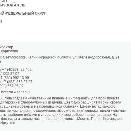
ТЬЮ
ОИЗВОДИТЕЛЬ,
ЫЙ ФЕДЕРАЛЬНЫЙ ОКРУГ
93
иректор
Георгиевич
г. Светлогорске, Калининградской области, ул. Железнодорожная, д. 21
е
е +7 (40153) 22 462
1) 005 37 07
+7 (861) 992 13 99
е +7 (383) 363 27 27
(908) 662 06 87
 Система «Халяль»
31 года создаём качественные пищевые ингредиенты для производств
ндитерских и хлебобулочных изделий. Ежегодно расширяем зоны своего
наращиваем объёмы в закрепившихся областях. Ценим вклад каждого
азвитие компании и поддерживаем высокую планку корпоративной культуры,
быть наиболее гибкими в управлении и востребованными на рынке. На
 филиалы и склады компании расположены в Москве, Пензе, Краснодаре,
Иркутске.