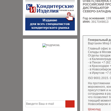
ОТВЕТСТВЕННОС
РОССИЙСКИЙ ПР
ДИСТРИБЬЮТОР
СЕВЕРО-ЗАПАДН
Год основания:
19
ИНН:
3917049813
Генеральный д
Вартанян Мгер 
Главный офис в 
Склады в Москв
Отделы продаж
- в Калининград
- в Пензе +7 (92
- в Краснодаре 
- в Новосибирск
- в Иркутске +7 
ISO 9001:2015.
На протяжении 
мороженого, ко
присутствия и 
сотрудника в р
что позволяет 
текущий момент
Новосибирске и 
Шоколад