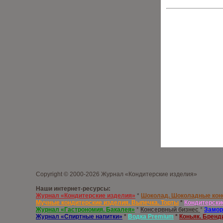
Copyright © 2000-2026 Журнал «Кондитерские изделия»
Наши интернет-ресурсы:
Журнал «Кондитерские изделия»
*
Шоколад. Шоколадные ко
Мучные кондитерские изделия. Выпечка. Торты
*
Кондитерски
Журнал «Гастрономия. Бакалея»
*
Консервный бизнес
*
Замор
Журнал «Спиртные напитки»
*
Водка
Premium
*
Коньяк. Бренд