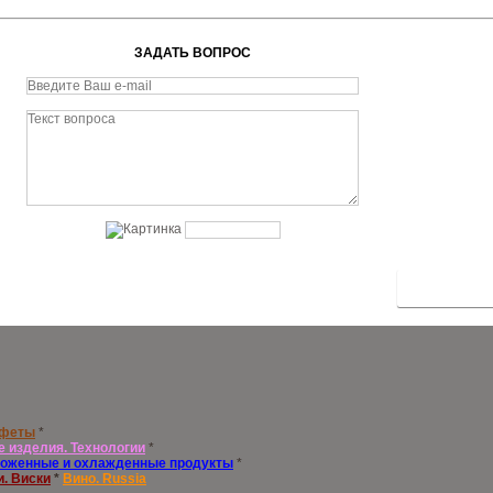
ЗАДАТЬ ВОПРОС
нфеты
*
е изделия. Технологии
*
оженные и охлажденные продукты
*
и. Виски
*
Вино. Russia