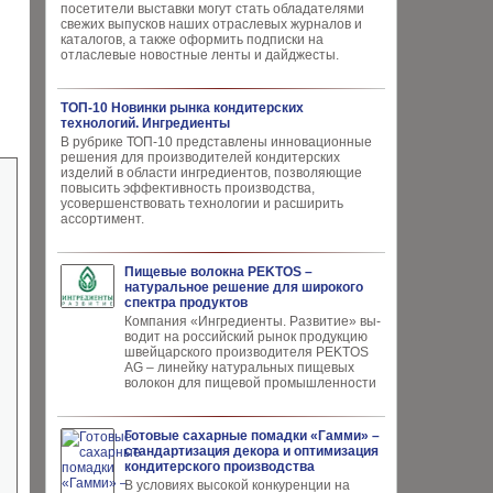
посетители выставки могут стать обладателями
свежих выпусков наших отраслевых журналов и
каталогов, а также оформить подписки на
отласлевые новостные ленты и дайджесты.
ТОП-10 Новинки рынка кондитерских
технологий. Ингредиенты
В рубрике ТОП-10 представлены инновационные
решения для производителей кондитерских
изделий в области ингредиентов, позволяющие
повысить эффективность производства,
усовершенствовать технологии и расширить
ассортимент.
Пищевые волокна PEKTOS –
натуральное решение для широкого
спектра продуктов
Компания «Ингредиенты. Развитие» вы­
водит на российский рынок продукцию
швей­царского производителя PEKTOS
AG – ли­нейку натуральных пищевых
волокон для пи­щевой промышленности
Готовые сахарные помадки «Гамми» –
стандартизация декора и оптимизация
кондитерского производства
В условиях высокой кон­куренции на