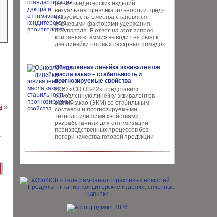
рынке конди­терских изделий
визуальная привлекательность и пред­
сказуемость качества ста­новятся
ключевыми факто­рами удержания
покупателя. В ответ на этот запрос
компания «Гамми» выводит на рынок
две линейки готовых сахарных помадок
Обновленная линейка эквивалентов
масла какао – стабильность и
прогнозируемые свойства
ООО «СОЮЗ-22» представило
обновлен­ную линейку эквивалентов
масла ка­као (ЭКМ) со стабильным
й
››
составом и прогнозируемыми
технологическими свойствами,
разработанных для опти­мизации
производственных процес­сов без
потери качества готовой про­дукции