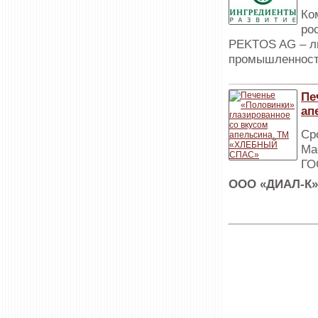
Ко
ро
PEKTOS AG – ли
промышленнос
Пе
ап
Ср
Ма
ГО
ООО «ДИАЛ-К»