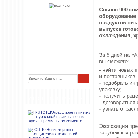
Свыше 900 ком
оборудование 
продуктов пита
выпуска готово
охлаждения, х
За 5 дней на «
вы сможете:
- найти новых 
и поставщиков;
- подобрать ин
упаковку;
- получить рец
УЧАСТНИКИ ПРОЕКТА
- договориться 
- узнать отрас
Экспозиция пре
зарубежных раз