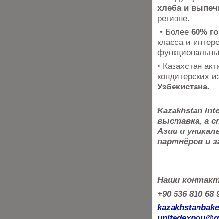
хлеба и выпеч
регионе.
• Более
60% го
класса и интер
функциональны
• Казахстан ак
кондитерских и
Узбекистана.
Kazakhstan Int
выставка, а с
Азии и уникал
партнёров и 
Наши контак
+90 536 810 68
kazakhstanbak
unitedexpou@g