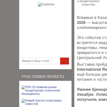
Впервые в Каза
2026
— масштабн
хлебопекарного 
Это событие ст
встретятся вед
кондитеры, пек
превратится в 
Центральной Аз
Выставка пройд
International R
ещё больше дел
УЧАСТНИКИ ПРОЕКТА
питания и гост
Раннее брони
декабря. Успе
получить мак