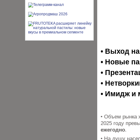
• Выход н
• Новые па
• Презента
• Нетворк
• Имидж и 
• Объем рынка 
2025 году прев
ежегодно
.
• На душу насе