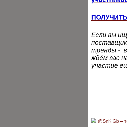
ПОЛУЧИТЬ
Если вы и
поставщик
тренды - в
ждём вас н
участие е