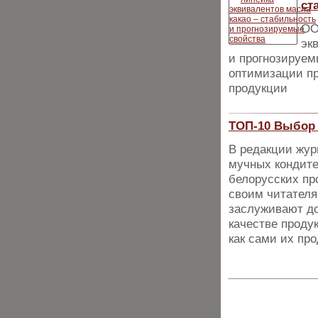
ст
ОО
эк
и прогнозируем
опти­мизации п
про­дукции
ТОП-10 Выбор 
В редакции жур
мучных кондите
белорусских пр
своим читателя
заслуживают до
качестве проду
как сами их пр