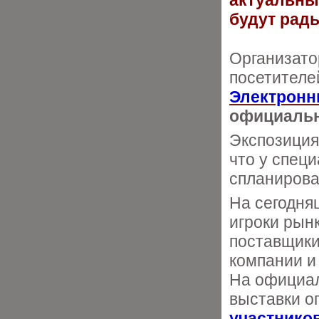
актуальны
будут рад
Организато
посетителе
Электронн
официальн
Экспозиция
что у спец
спланирова
На сегодня
игроки рын
поставщики
компании и
На официал
выставки о
участнико