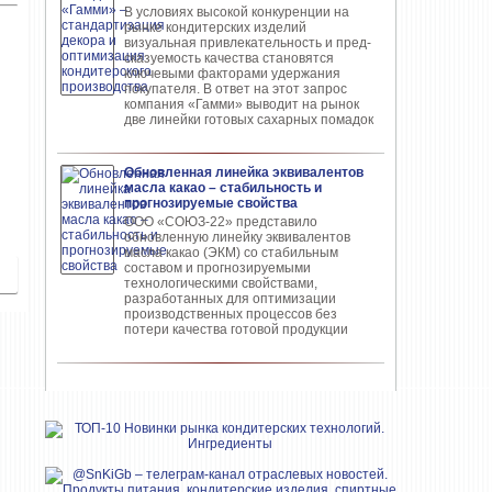
В условиях высокой кон­куренции на
рынке конди­терских изделий
визуальная привлекательность и пред­
сказуемость качества ста­новятся
ключевыми факто­рами удержания
покупателя. В ответ на этот запрос
компания «Гамми» выводит на рынок
две линейки готовых сахарных помадок
Обновленная линейка эквивалентов
масла какао – стабильность и
прогнозируемые свойства
ООО «СОЮЗ-22» представило
обновлен­ную линейку эквивалентов
масла ка­као (ЭКМ) со стабильным
составом и прогнозируемыми
технологическими свойствами,
разработанных для опти­мизации
производственных процес­сов без
потери качества готовой про­дукции