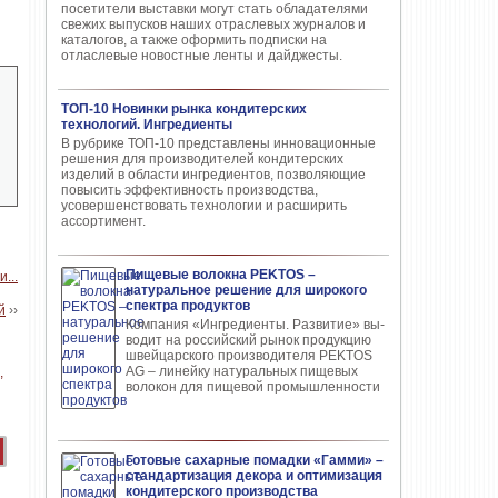
посетители выставки могут стать обладателями
свежих выпусков наших отраслевых журналов и
каталогов, а также оформить подписки на
отласлевые новостные ленты и дайджесты.
ТОП-10 Новинки рынка кондитерских
технологий. Ингредиенты
В рубрике ТОП-10 представлены инновационные
решения для производителей кондитерских
изделий в области ингредиентов, позволяющие
повысить эффективность производства,
усовершенствовать технологии и расширить
ассортимент.
Пищевые волокна PEKTOS –
натуральное решение для широкого
спектра продуктов
й
››
Компания «Ингредиенты. Развитие» вы­
водит на российский рынок продукцию
швей­царского производителя PEKTOS
AG – ли­нейку натуральных пищевых
волокон для пи­щевой промышленности
Готовые сахарные помадки «Гамми» –
стандартизация декора и оптимизация
кондитерского производства