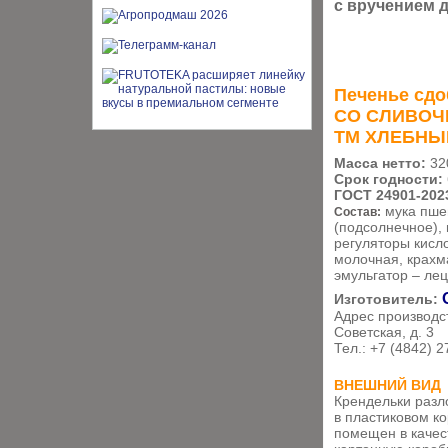
с вручением 
Печенье сд
СО СЛИВО
ТМ ХЛЕБНЫ
Масса нетто:
32
Срок годности:
ГОСТ 24901-202
мука пшен
Состав:
(подсолнечное), 
регуляторы кисло
молочная, крахма
эмульгатор – ле
Изготовитель:
Адрес производс
Советская, д. 3
Тел.: +7 (4842) 2
ВНЕШНИЙ ВИД
Крендельки разл
в пластиковом ко
помещен в каче