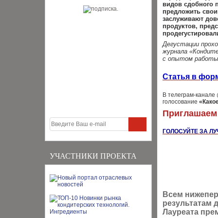
видов сдобного п
предложить своим
заслуживают дов
продуктов, предс
продегустировал
Дегустации проход
журнала «Кондите
с опытом работы 
Статья в фор
В телеграм-канале 
голосование
«Како
Приглашаем 
ГОЛОСУЙТЕ ЗА ЛУ
УЧАСТНИКИ ПРОЕКТА
Всем нижепер
результатам 
Лауреата пре