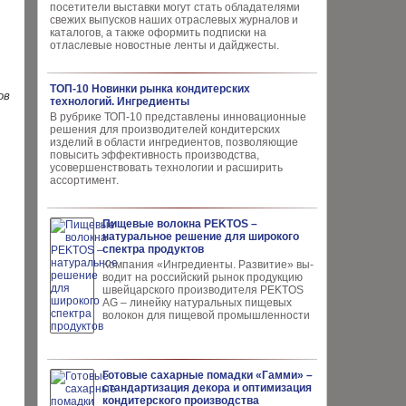
посетители выставки могут стать обладателями
свежих выпусков наших отраслевых журналов и
каталогов, а также оформить подписки на
отласлевые новостные ленты и дайджесты.
ТОП-10 Новинки рынка кондитерских
ов
технологий. Ингредиенты
В рубрике ТОП-10 представлены инновационные
решения для производителей кондитерских
изделий в области ингредиентов, позволяющие
повысить эффективность производства,
усовершенствовать технологии и расширить
ассортимент.
Пищевые волокна PEKTOS –
натуральное решение для широкого
спектра продуктов
Компания «Ингредиенты. Развитие» вы­
водит на российский рынок продукцию
швей­царского производителя PEKTOS
AG – ли­нейку натуральных пищевых
волокон для пи­щевой промышленности
Готовые сахарные помадки «Гамми» –
стандартизация декора и оптимизация
кондитерского производства