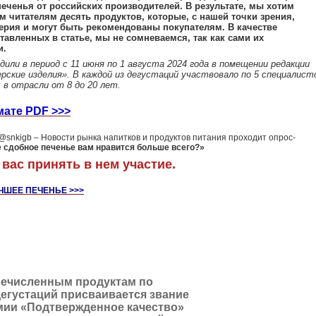
еченья от российских производителей. В результате, мы хотим
 читателям десять продуктов, которые, с нашей точки зрения,
ерия и могут быть рекомендованы покупателям. В качестве
тавленных в статье, мы не сомневаемся, так как сами их
и.
или в период с 11 июня по 1 августа 2024 года в помещении редакции
рские изделия». В каждой из дегустаций участвовало по 5 специалист
в отрасли от 8 до 20 лет.
мате PDF >>>
@snkigb – Новости рынка напитков и продуктов питания проходит опрос-
е сдобное печенье вам нравится больше всего?»
вас принять в нем участие.
ЧШЕЕ ПЕЧЕНЬЕ >>>
ечисленным продуктам по
дегустаций присваивается звание
мии «Подтвержденное качество»