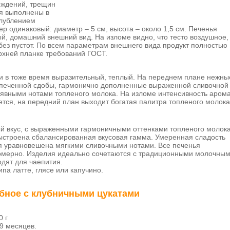
еждений, трещин
ия выполнены в
глублением
р одинаковый: диаметр – 5 см, высота – около 1,5 см. Печенья
й, домашний внешний вид. На изломе видно, что тесто воздушное,
 без пустот. По всем параметрам внешнего вида продукт полностью
ерхней планке требований ГОСТ.
и в тоже время выразительный, теплый. На переднем плане нежны
печенной сдобы, гармонично дополненные выраженной сливочной
 явными нотами топленого молока. На изломе интенсивность аром
ется,
на передний план выходит богатая палитра топленого молока
й вкус, с выраженными гармоничными оттенками топленого молока
выстроена сбалансированная вкусовая гамма. Умеренная сладость
я уравновешена мягкими сливочными нотами. Все печенья
омерно. Изделия идеально сочетаются с традиционными молочны
одят для чаепития.
па латте, глясе или капучино.
бное с клубничными цукатами
0 г
9 месяцев.