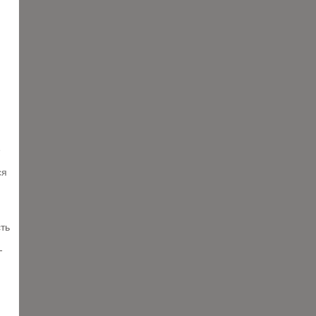
е
ся
.
ть
-