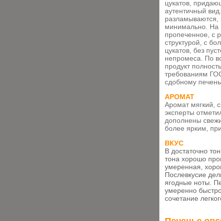
цукатов, придаю
аутентичный вид
разламываются, 
минимально. На 
пропеченное, с 
структурой, с б
цукатов, без пус
непромеса. По 
продукт полност
требованиям ГО
сдобному печень
АРОМАТ
Аромат мягкий, 
эксперты отметил
дополнены свежи
более ярким, пр
ВКУС
В достаточно то
тона хорошо про
умеренная, хоро
Послевкусие дел
ягодные ноты. Пе
умеренно быстро
сочетание легког