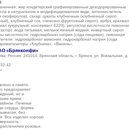
4
еничная; жир кондитерский (рафинированные дезодорированные
сла в натуральном и модифицированном виде, антиокислитель
и окоферолов); сахар; цукаты клубничные (клубничный сироп
ый), клубничный сок, глюкозно-фруктозный сироп), арбуз, крахмал
мал кукурузный, консервант E220), регулятор кислотности лимонна
изатор); вода питьевая; меланж яичный жидкий; инвертный сироп
ры кислотности: гидрокарбонат натрия (сода пищевая), лимонная
хлители: гидрокарбонат аммония, гидрокарбонат натрия (сода
 ароматизаторы «Клубника», «Ваниль».
АО «Брянконфи»
ва: Россия, 241014, Брянская область, г. Брянск, ул. Вокзальная, д
-32-42
u
влено в пакете,
то предохраняет
ждений, но и
ание ярким,
зайном. Печенье
иде сердца, форма
лывчатая, без
я. Все изделия хорошо
верхность
краплениями розовых