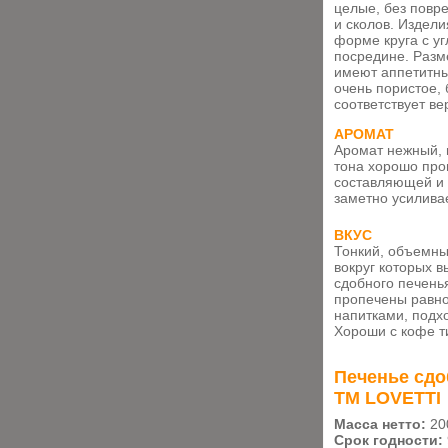
целые, без повр
и сколов. Издел
форме круга с у
посредине. Разме
имеют аппетитны
очень пористое,
соответствует в
АРОМАТ
Аромат нежный, 
тона
хорошо про
составляющей
и
заметно усилива
ВКУС
Тонкий, объемны
вокруг которых 
сдобного печень
пропечены равн
напитками, подх
Хороши с кофе ти
Печенье сдо
ТМ LOVETTI
Масса нетто:
20
Срок годности: