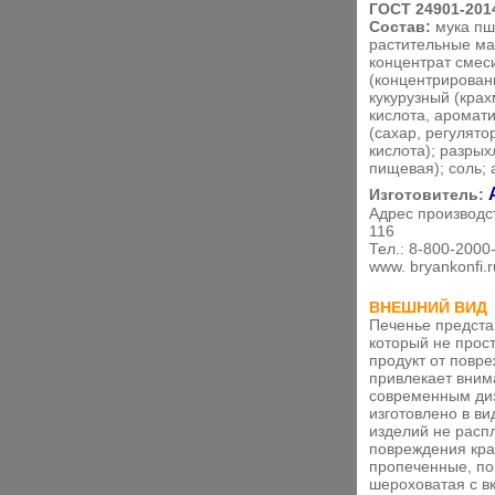
ГОСТ 24901-201
Состав:
мука пш
растительные ма
концентрат смес
(концентрированн
кукурузный (крах
кислота, аромат
(сахар, регулято
кислота); разры
пищевая); соль;
Изготовитель:
Адрес производст
116
Тел.: 8-800-2000
www. bryankonfi.r
ВНЕШНИЙ ВИД
Печенье предста
который не прос
продукт от повре
привлекает вним
современным ди
изготовлено в в
изделий не расп
повреждения кра
пропеченные, по
шероховатая с в