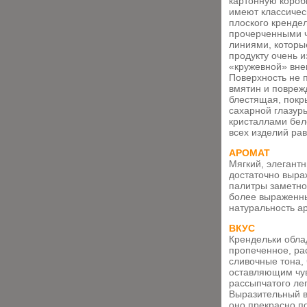
картонную короб
имеют классиче
плоского крендел
прочерченными 
линиями, которы
продукту очень 
«кружевной» вне
Поверхность не 
вмятин и повреж
блестящая, покр
сахарной глазур
кристаллами бел
всех изделий ра
АРОМАТ
Мягкий, элегант
достаточно выра
палитры заметно
более выраженны
натуральность а
ВКУС
Крендельки обла
пропеченное, ра
сливочные тона, 
оставляющим чув
рассыпчатого лег
Выразительный в
оно прекрасно п