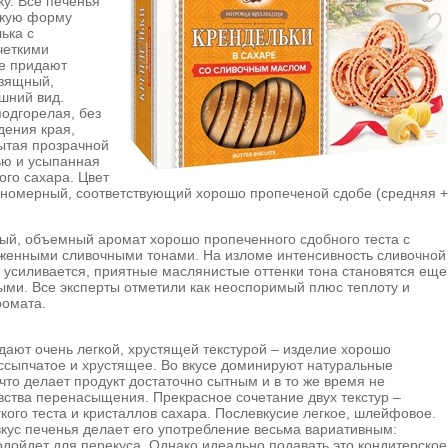
ку. Все печенья
скую форму
ька с
четкими
е придают
изящный,
шний вид.
подгорелая, без
дения края,
ытая прозрачной
ью и усыпанная
ого сахара. Цвет
вномерный, соответствующий хорошо пропеченой сдобе (средняя +
ный, объемный аромат хорошо пропеченного сдобного теста с
женными сливочными тонами. На изломе интенсивность сливочной
 усиливается, приятные маслянистые оттенки тона становятся еще
ми. Все эксперты отметили как неоспоримый плюс теплоту и
ромата.
дают очень легкой, хрустящей текстурой – изделие хорошо
ссыпчатое и хрустящее. Во вкусе доминируют натуральные
что делает продукт достаточно сытным и в то же время не
ства перенасыщения. Прекрасное сочетание двух текстур –
кого теста и кристаллов сахара. Послевкусие легкое, шлейфовое.
кус печенья делает его употребление весьма вариативным:
одойдет для перекуса. Однако идеально подавать это кондитерское