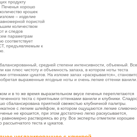
щих продукту
. Печенья хорошо
количество крошек
изломе – изделие
равномерной пористой
ольшим количеством
тот и следов
всем параметрам
ью соответствует
СТ, предъявляемым к
ю.
сбалансированный, средней степени интенсивности, объемный. Вс
и как плюс чистоту и объемность запаха, в котором ноты теста
ми оттенками цукатов. На изломе запах «раскрывается», становит
иобретая выраженные ягодные ноты и очень легкие оттенки ванили
нком и в то же время выразительном вкусе печенья переплетаются
печенного теста с приятными оттенками ванили и клубники. Сладос
шо сбалансирована приятной свежестью клубничной палитры.
икатное с легким шлейфом, в котором ощущаются легкие сливочно
ченье не крошится, при этом достаточно легко раскусывается,
 равномерно растворяясь во рту. Все эксперты отметили хорошее
о рассыпчатого теста и цукатов.