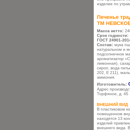
изделие по утра
Печенье тра
ТМ НЕВСКО
Масса нетто:
24
Срок годности:
ГОСТ 24901-201
Состав:
мука пш
натуральном и м
подсолнечное ма
ароматизатор «С
лимонная), саха
сироп, вода пить
202, Е 211), мал
аммония.
Изготовитель:
Адрес производс
Торфяное, д. 45
ВНЕШНИЙ ВИД
В пластиковом к
помещенном внут
находятся 13 ко
изделий привлек
внешнего вида. 