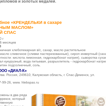
дипломов и золотых медалей.
обное «КРЕНДЕЛЬКИ в сахаре
ЧНЫМ МАСЛОМ»
Й СПАС
0 г
6 месяцев
3
ичная хлебопекарная в/с, сахар, масло растительное
масло сливочное (сливки пастеризованные), сироп инвертный (сах
тности: кис
лота лимонная, гидрокарбонат натрия), сыворотка суха
л кукурузный, вода питьевая, разрыхлитель - гидрокарбонат натри
цитин подсолнечный, соль.
ООО «ДИАЛ-К»
тва:
Россия, 249610, Калужская область, г. Спас-Деменск, ул.
7-99-26, www. hlebspas.ru
ожены в два ряда
ррексе, который
ственную