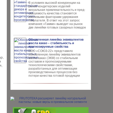
В условиях высокой кон­куренции на
рынке конди­терских изделий
визуальная привлекательность и пред­
сказуемость качества ста­новятся
ключевыми факто­рами удержания
покупателя. В ответ на этот запрос
компания «Гамми» выводит на рынок
две линейки готовых сахарных помадок
Обновленная линейка эквивалентов
масла какао – стабильность и
прогнозируемые свойства
ООО «СОЮЗ-22» представило
обновлен­ную линейку эквивалентов
ар,
масла ка­као (ЭКМ) со стабильным
я
составом и прогнозируемыми
я,
технологическими свойствами,
разработанных для опти­мизации
производственных процес­сов без
потери качества готовой про­дукции