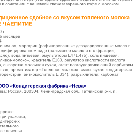
м в сочетании с чашечкой свежезаваренного кофе с молоком.
диционное сдобное со вкусом топленого молока
Е ЧАЕПИТИЕ
0 г
6 месяцев
4
еничная, маргарин (рафинированные дезодорированные масла в
одифицированном виде (пальмовое масло и его фракции,
сло), вода питьевая, эмульгаторы Е471,475), соль пищевая,
ливки-молоко», краситель Е160, регулятор кислотности кислота
р, сыворотка молочная сухая, агент влагоудерживающий сорбитов
евая, ароматизатор «Топленое молоко», смесь сухая кондитерская
ьтодекстрин, антиокислитель Е 334), разрыхлители: карбонат
ООО «Кондитерская фабрика «Нева»
тва:
Россия, 188304, Ленинградская обл., Гатчинский р-н, п.
оррексе
ри упаковки,
ндитерских
ательного
Все печенья