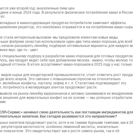
ется уже второй год: аналогичные пики цен
дине и конце 2024 года. В результате физическое потребление какао в Росси
ёт.
околадных и какаосодержащих продуктах потребители замечают эффекты
евления рецептур, это неизбежно отражается и на потре­блении какао‑сыр
ция стала интересным вызовом- мы предложили клиентам новые виды
ньше фабрики зачастую использовали один‑два типа какао‑по­рошка для всей
ь начали расширять линейку, подбирая оптимальные варианты для каждого в
нее вкус, где‑то - цвет.
о специальному подбору и разработке какао‑порошков для готовых продуктов
ось, как продукт ведёт себя при добавлении молока - важно, чтобы молоко т
дный оттенок. В итоге ассортимент какао‑порош­ков в 2025 году у нас только
х видов сырья для кондитерской промышленности, стоит отметить рост прода
жде всего агаров. Это связано с повышенным спросом на от­носительно
: желейные конфеты, пастилу, зефир и т. п. Статистика под­тверждает эту
т, потребность в желирующих агентах продолжает расти.
вывели на рынок линейку каррагинанов и активно занимаемся их внедрением.
ые решения для жевательных конфет на их основе — мы успешно отработали
ами.
СЕЛЛ‑Сервис» начинал свою деятельность как поставщик ингредиентов дл
лкогольных напитков. Как сегодня разви­вается это направление?
ьных напитков продолжает расти, хотя и не такими бурными тем­пами, как в 2
 регуляторов кислотности, особенно лимонной кис­лоты, значительно
 показатели. Это свидетельствует как о росте самого рынка, так и об