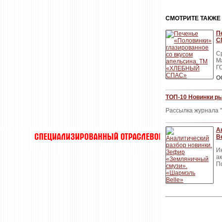
CМОТРИТЕ ТАКЖЕ
П
С
С
Ма
Г
О
ТОП-10 Новинки ры
Рассылка журнала "
А
Be
И
а
П