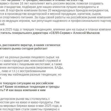
лет на рынке - о трендах, вызовах и планах на 2026 год
вис» более 16 лет наполняет жить россиян вкусом, помогая создавать
ым стандартам, подбирая для наших клиентов лучшие ингредиенты и
ия. В портфеле компании более 20 международных брендов ингредиентов,
ся в производстве кондитерской и мясной продукции, напитков, сыров,
и спортивного питания. За годы своей работы на российском рынке компания
о из ведущих игроков, чья репутация надежного и профессионального партне
ний.
ок в 2025 году, о текущих тенденциях, влиянии цен на сырье и планах компани
ститель генерального директора «СЕЛЛ-Сервис» Алексей Малахов
, расскажите вкратце, в каких сегментах
ктового рынка сегодня работает
ет на разных рынках пищевого сырья: на
с ка­као-продуктами, кокосовой стружкой и
нке напитков с пищевыми кислотами; а также
менее интересных рын­ков (мороженое, БАДы,
 пиво и т.п.) с востребованными
этому мы наблюдаем разные тенденции, но
и.
те текущую ситуа­цию на российском
е? Какие основные тенденции и тренды
ь? И как ваша компания к ним
ондитерском рынке мы столкнулись с
стом цен на какао и какао‑продукты. Пик
а мировых биржах какао в мае 2025 года, а
е последствия стали заметны примерно к