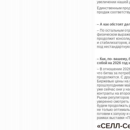
увеличении нашей 
Единственным проду
продаж соответств
– А как обстоят де
– По остальным отр
физическом выражен
продолжит консоли
и стабилизаторов, 
под нестандартную
– Как, по- вашему
собой на 2026 год
– В отношении 2026
что битва за потре
продолжится. С дру
Биржевые цены на к
прошлогодними майс
уже сейчас они у н
контракты на второй
Рынки регуляторов 
уверенно смотреть 
будем продолжать р
не только оптимал
готовим к запуску 
рамках выставки «П
«СЕЛЛ-С