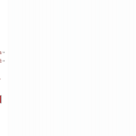
а
››
й
››