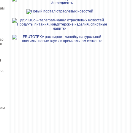
мам
ао
в
д
о,
ы
там