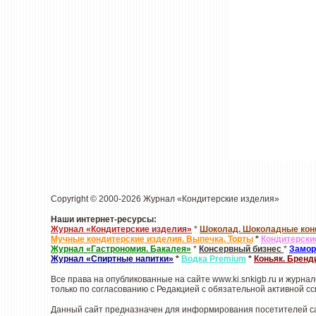
Copyright © 2000-2026 Журнал «Кондитерские изделия»
Наши интернет-ресурсы:
Журнал «Кондитерские изделия»
*
Шоколад. Шоколадные ко
Мучные кондитерские изделия. Выпечка. Торты
*
Кондитерски
Журнал «Гастрономия. Бакалея»
*
Консервный бизнес
*
Замор
Журнал «Спиртные напитки»
*
Водка
Premium
*
Коньяк. Бренд
Все права на опубликованные на сайте www.ki.snkigb.ru и журн
только по согласованию с Редакцией с обязательной активной сс
Данный сайт предназначен для информирования посетителей сай