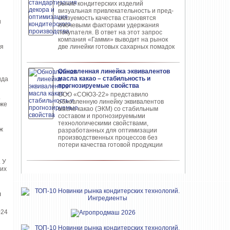
рынке конди­терских изделий
визуальная привлекательность и пред­
сказуемость качества ста­новятся
и
ключевыми факто­рами удержания
покупателя. В ответ на этот запрос
компания «Гамми» выводит на рынок
ья
две линейки готовых сахарных помадок
Обновленная линейка эквивалентов
масла какао – стабильность и
ида
прогнозируемые свойства
ООО «СОЮЗ-22» представило
.
обновлен­ную линейку эквивалентов
оже
масла ка­као (ЭКМ) со стабильным
составом и прогнозируемыми
технологическими свойствами,
ж
разработанных для опти­мизации
производственных процес­сов без
потери качества готовой про­дукции
 У
 их
я
024