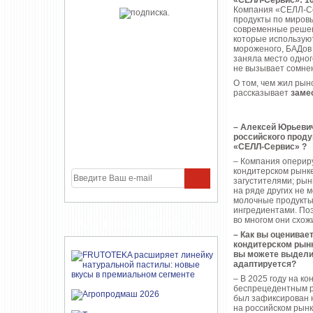
«СЕЛЛ‑Сервис»: 16 
Компания «СЕЛЛ-Сер
продукты по миров
современные решен
которые используют
мороженого, БАДов 
заняла место одног
не вызывает сомне
О том, чем жил рын
рассказывает
заме
– Алексей Юрьевич
российского проду
«СЕЛЛ-Сервис» ?
– Компания опериру
кондитерском рынке 
загусти­телями; ры
на ряде других не 
молочные продукты,
ингредиентами. По
во многом они схож
УЧАСТНИКИ ПРОЕКТА
– Как вы оценивае
кондитерском рынк
вы можете выделит
адаптируется?
– В 2025 году на к
беспрецедентным ро
был зафиксирован н
на российском рынк