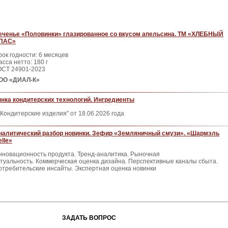
еченье «Половинки» глазированное со вкусом апельсина. ТМ «ХЛЕБНЫЙ
ПАС»
рок годности: 6 месяцев
сса нетто: 180 г
ОСТ 24901-2023
ОО «ДИАЛ-К»
нка кондитерских технологий. Ингредиенты
Кондитерские изделия" от 18.06.2026 года
налитический разбор новинки. Зефир «Земляничный смузи». «Шармэль
lle»
нновационность продукта. Тренд-аналитика. Рыночная
ктуальность. Коммерческая оценка дизайна. Перспективные каналы сбыта.
отребительские инсайты. Экспертная оценка новинки
ЗАДАТЬ ВОПРОС