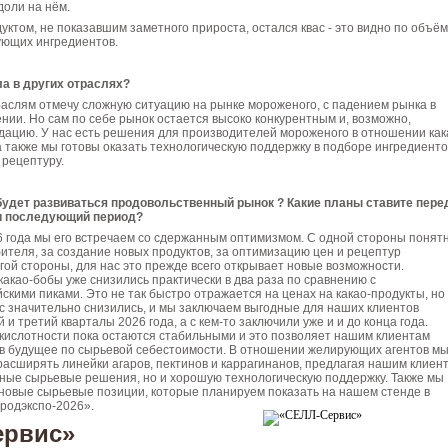
доли на нём.
ктом, не показавшим заметного прироста, остался квас - это видно по объё
ующих ингредиентов.
ла в других отраслях?
аслям отмечу сложную ситуацию на рынке мороженого, с падением рынка в
ии. Но сам по себе рынок остается высоко конкурентным и, возможно,
дацию. У нас есть решения для производителей мороженого в отношении как
а также мы готовы оказать технологическую под­держку в подборе ингредиенто
 рецептуру.
, будет развиваться продовольственный рынок ? Какие планы ставите пере
 и последующий период?
 года мы его встречаем со сдержанным оптимизмом. С одной сто­роны понятн
бителя, за создание новых продуктов, за оптимизацию цен и рецептур
гой стороны, для нас это прежде всего открывает но­вые возможности.
акао-бобы уже снизились практически в два раза по сравнению с
кими пиками. Это не так быстро отражается на ценах на какао-продукты, но
ас значительно снизились, и мы заключаем выгодные для наших клиентов
 и третий кварталы 2026 года, а с кем-то заклю­чили уже и и до конца года.
кислотности пока остаются стабильными и это позволяет нашим клиентам
в будущее по сырьевой себестоимо­сти. В отношении желирующих агентов м
асширять линейки агаров, пектинов и каррагинанов, предлагая нашим клиен
ьные сырьевые решения, но и хорошую технологическую поддержку. Также мы
и но­вые сырьевые позиции, которые планируем показать на нашем стенде в
родэкспо-2026».
ервис»