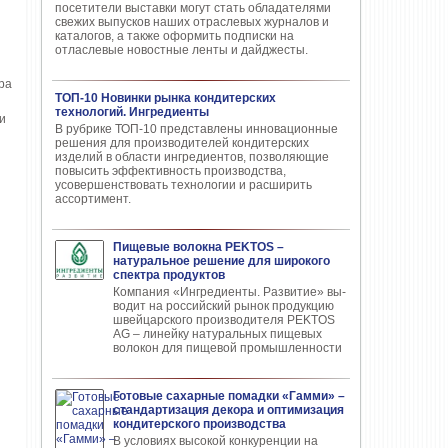
посетители выставки могут стать обладателями
свежих выпусков наших отраслевых журналов и
каталогов, а также оформить подписки на
отласлевые новостные ленты и дайджесты.
ра
ТОП-10 Новинки рынка кондитерских
технологий. Ингредиенты
и
В рубрике ТОП-10 представлены инновационные
решения для производителей кондитерских
изделий в области ингредиентов, позволяющие
повысить эффективность производства,
усовершенствовать технологии и расширить
ассортимент.
Пищевые волокна PEKTOS –
натуральное решение для широкого
спектра продуктов
Компания «Ингредиенты. Развитие» вы­
водит на российский рынок продукцию
швей­царского производителя PEKTOS
AG – ли­нейку натуральных пищевых
волокон для пи­щевой промышленности
Готовые сахарные помадки «Гамми» –
стандартизация декора и оптимизация
кондитерского производства
В условиях высокой кон­куренции на