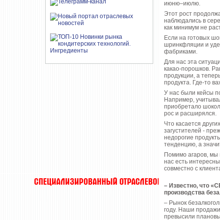
июню–июлю.
Этот рост продолжа
наблюдались в сере
как минимум не раст
Если на готовых ш
шринкфляции и удеш
фабриками.
Для нас эта ситуа
какао‑порошков. Ра
продукции, а тепер
продукта. Где‑то важ
У нас были кейсы п
Например, учитывал
приобретало шокола
рос и расширялся.
Что касается други
загустителей - пре
недорогие продукты
тенденцию, а значи
Помимо агаров, мы 
нас есть интересн
совместно с клиент
– Известно, что «
производства беза
– Рынок безалкогол
году. Наши продажи
превысили плановые