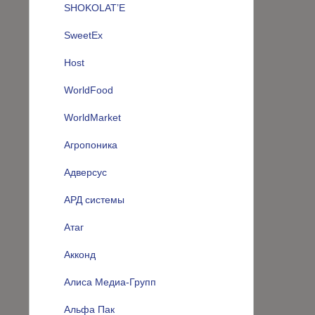
SHOKOLAT’E
SweetEx
Host
WorldFood
WorldMarket
Агропоника
Адверсус
АРД системы
Атаг
Акконд
Алиса Медиа-Групп
Альфа Пак