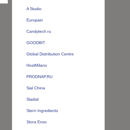
A Studio
Europain
Candytech.ru
GOODBIT
Global Distribution Centre
HostMilano
PRODNAP.RU
Sial China
Sladial
Stern Ingredients
Stora Enso