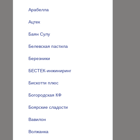
Арабелла
Ацтек
Баян Сулу
Белевская пастила
Березники
БЕСТЕК-инжиниринг
Бискотти плюс
Богородская КФ
Боярские сладости
Вавилон
Волжанка