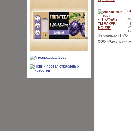
Б
Ма
С
Ус
Т
Не содержит ГМО
ООО «Раменский к