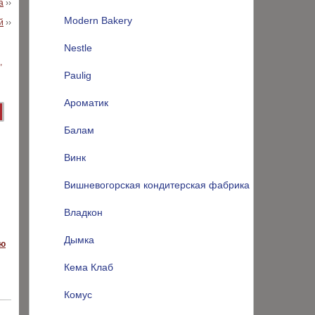
а
››
Modern Bakery
й
››
Nestle
Paulig
Ароматик
Балам
Винк
Вишневогорская кондитерская фабрика
Владкон
Дымка
ую
Кема Клаб
Комус