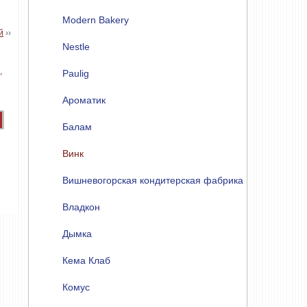
Modern Bakery
й
››
Nestle
Paulig
Ароматик
Балам
Винк
Вишневогорская кондитерская фабрика
Владкон
Дымка
Кема Клаб
Комус