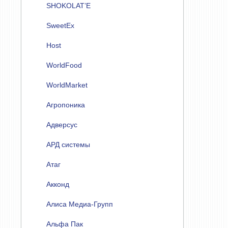
SHOKOLAT’E
SweetEx
Host
WorldFood
WorldMarket
Агропоника
Адверсус
АРД системы
Атаг
Акконд
Алиса Медиа-Групп
Альфа Пак