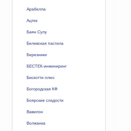
Арабелла
Ацтек
Баян Сулу
Белевская пастила
Березники
БЕСТЕК-инжиниринг
Бискотти плюс
Богородская КФ
Боярские сладости
Вавилон
Волжанка