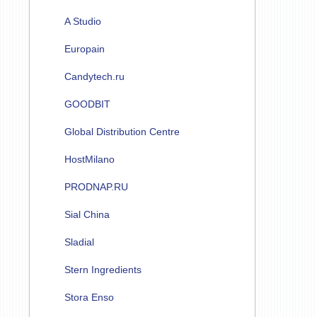
A Studio
Europain
Candytech.ru
GOODBIT
Global Distribution Centre
HostMilano
PRODNAP.RU
Sial China
Sladial
Stern Ingredients
Stora Enso