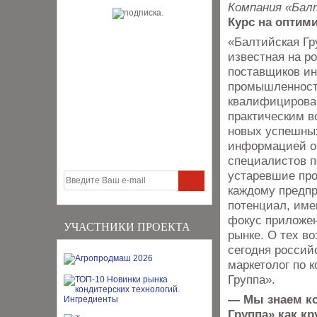
Компания «Бал
Курс на оптим
«Балтийская Гр
известная на р
поставщиков ин
промышленности
квалифицирова
практическим в
новых успешных
информацией о 
специалистов п
устаревшие про
каждому предпр
потенциал, име
фокус приложен
УЧАСТНИКИ ПРОЕКТА
рынке. О тех в
сегодня россий
маркетолог по 
Группа».
— Мы знаем к
Группа» как к