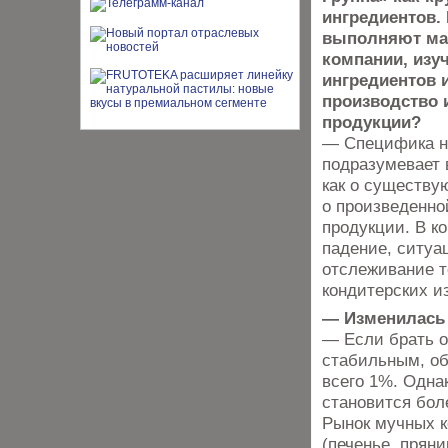
ингредиентов.
выполняют мар
компании, изу
ингредиентов 
производство 
продукции?
— Специфика н
подразумевает
как о существу
о произведенно
продукции. В к
падение, ситуац
отслеживание т
кондитерских и
— Изменилась 
— Если брать о
стабильным, об
всего 1%. Одна
становится бол
Рынок мучных к
(печенье, пряни