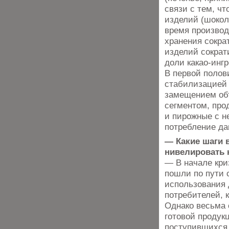
связи с тем, ч
изделий (шокол
время производ
хранения сокра
изделий сократ
доли какао-инг
В первой полов
стабилизацией 
замещением об
сегментом, пр
и пирожные с н
потребление да
— Какие шаги 
нивелировать 
— В начале кри
пошли по пути 
использования 
потребителей, 
Однако весьма 
готовой продук
поступившихся 