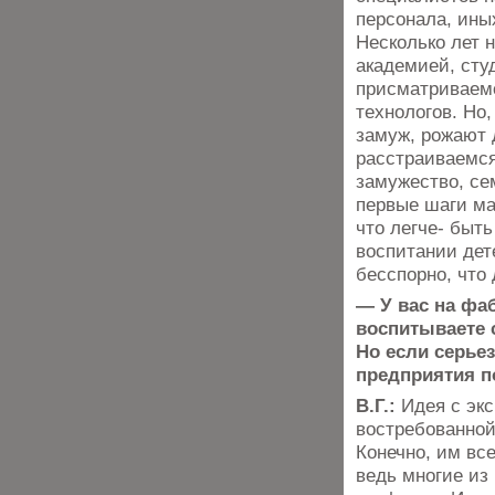
персонала, ины
Несколько лет 
академией, сту
присматриваемс
технологов. Но,
замуж, рожают 
расстраиваемся,
замужество, се
первые шаги ма
что легче- быт
воспитании дет
бесспорно, что 
— У вас на фаб
воспитываете 
Но если серье
предприятия по
В.Г.:
Идея с эк
востребованной
Конечно, им все
ведь многие из