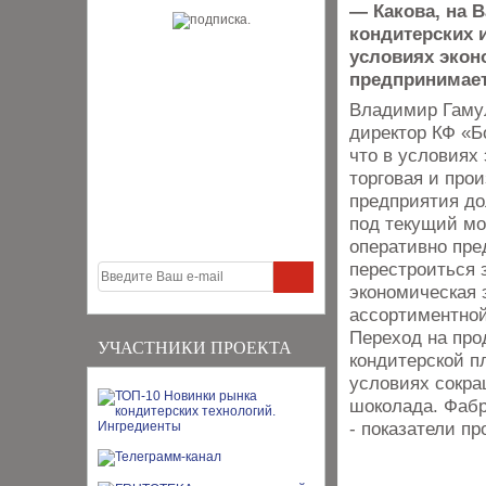
— Какова, на 
кондитерских 
условиях экон
предпринимает
Владимир Гаму
директор КФ «Б
что в условиях
торговая и про
предприятия д
под текущий мом
оперативно пре
перестроиться 
экономическая 
ассортиментной 
Переход на про
УЧАСТНИКИ ПРОЕКТА
кондитерской п
условиях сокра
шоколада. Фаб
- показатели п