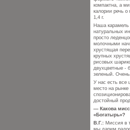
компактна, а м
калории речь о
1,4 г.
Наша карамель 
натуральных ин
просто леденцо
молочными начи
хрустящая пере
крупных хруст
рисовых шарико
двухцветные - 
зеленый. Очень
У нас есть все
место на рынке
спозиционирова
достойный прод
— Какова мисс
«Богатырь»?
В.Г.:
Миссия в 
мы дарим радо