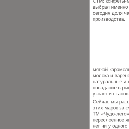
СТМ: конфеты-м
выбрал именно 
сегодня доля ч
производства.
мягкой карамел
молока и варен
натуральные и 
попадание в ры
узнает и стано
Сейчас мы рас
этих марок за 
ТМ «Чудо-лето»
переслоенное я
нет ни у одного