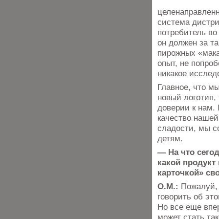
целенаправленн
система дистри
потребитель во 
он должен за т
пирожных «мака
опыт, не попроб
никакое исслед
Главное, что м
новый логотип, 
доверии к нам.
качество нашей
сладости, мы с
детям.
— На что сегод
какой продукт
карточкой» св
О.М.:
Пожалуй,
говорить об это
Но все еще впе
может стать так