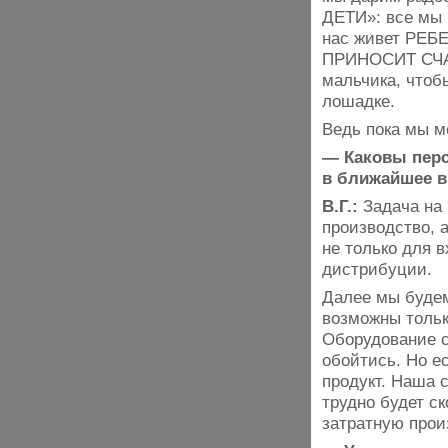
ДЕТИ»: все мы р
нас живет РЕ
ПРИНОСИТ СЧАС
мальчика, чтоб
лошадке.
Ведь пока мы м
— Каковы перс
в ближайшее в
В.Г.:
Задача на
производство, а
не только для в
дистрибуции.
Далее мы будем
возможны тольк
Оборудование с
обойтись. Но е
продукт. Наша с
трудно будет с
затратную прои