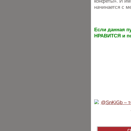
конфеты». И им
начинается с м
Если данная п
НРАВИТСЯ и по
С