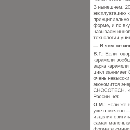
В нынешнем, 20
эксплуатацию к
принципиально н
форме, и по вку
называем иннов
технологии уни
— В чем же ин
В.Г.:
Если говор
карамели вообщ
варка карамели
цикл занимает 8
очень невысоки
экономится эне
CHOCOTECH, кот
России нет.
О.М.:
Если же г
уже отмечено —
изделия оригин
самая маленька
формате «мини»