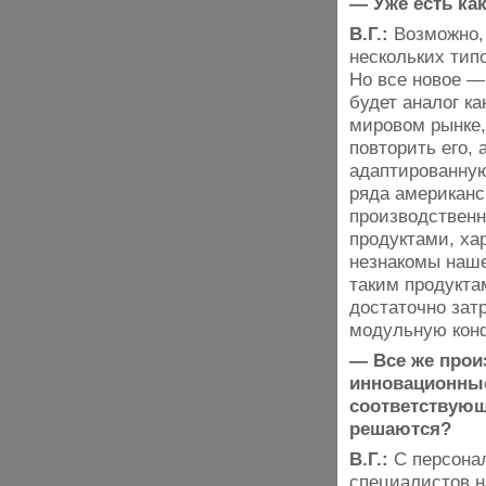
— Уже есть ка
В.Г.:
Возможно,
нескольких тип
Но все новое —
будет аналог ка
мировом рынке,
повторить его,
адаптированную
ряда американ
производственн
продуктами, ха
незнакомы наше
таким продукта
достаточно зат
модульную конф
— Все же прои
инновационные
соответствующ
решаются?
В.Г.:
С персона
специалистов н