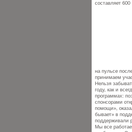
составляет 600 
на пульсе посл
принимаем учас
Нельзя забыват
году, как и все
программах: по
спонсорами отк
помощи», оказа
бывает» в подд
поддерживали р
Мы все работае