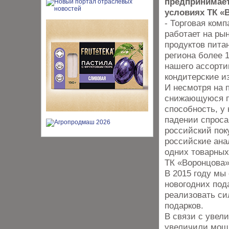
предпринимае
условиях ТК «
- Торговая ком
работает на ры
продуктов пита
региона более 1
нашего ассорти
кондитерские и
И несмотря на 
снижающуюся п
способность, у 
падении спроса 
российский пок
российские ана
одних товарных
ТК «Воронцова»
В 2015 году мы
новогодних под
реализовать си
подарков.
В связи с увел
увеличили мощн