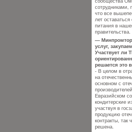
сообщества Омс
сотрудниками,
что все вышепе
лет оставаться
питания в наше
правительства.
— Минпромторг 
услуг, закупа
Участвует ли Т
ориентированн
решается это 
- В целом в от
на отечественн
основном с оте
производителей
Евразийском со
кондитерские и
участвуя в гос
продукцию отеч
контракты, так
решена.