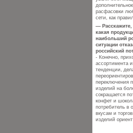
дополнительное
расфасовки люб
сети, как прав
— Расскажите,
какая продукц
наибольший ро
ситуации отказ
российский по
- Конечно, при
ассортимента и
тенденции, дела
переориентиров
переключения п
изделий на бол
сокращается по
конфет и шокол
потребитель в 
вкусам и торго
изделий ориент