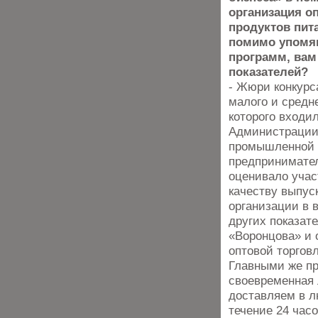
организация о
продуктов пита
помимо упомя
программ, вам
показателей?
- Жюри конкурс
малого и средне
которого входи
Администрации 
промышленной 
предпринимате
оценивало учас
качеству выпус
организации в 
других показат
«Воронцова» и 
оптовой торгов
Главными же п
своевременная 
доставляем в л
течение 24 час