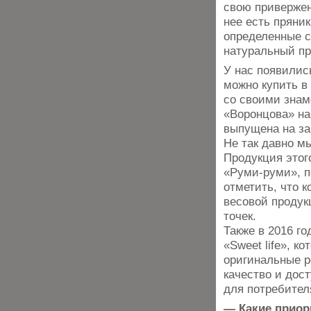
свою привержен
нее есть пряник
определенные с
натуральный пр
У нас появилис
можно купить в
со своими знам
«Воронцова» на
выпущена на за
Не так давно м
Продукция этог
«Руми-руми», п
отметить, что 
весовой продукц
точек.
Также в 2016 г
«Sweet life», к
оригинальные р
качество и дос
для потребител
— Какие приор