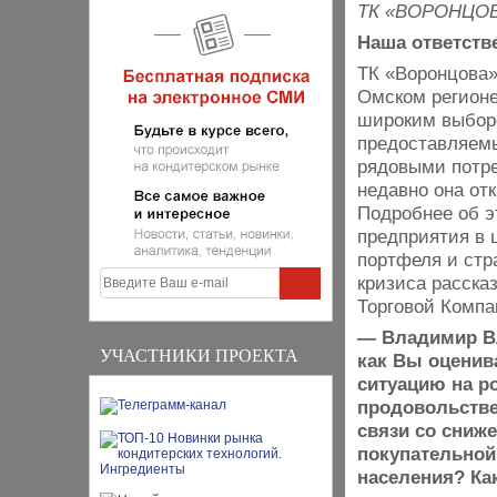
ТК «ВОРОНЦО
Наша ответств
ТК «Воронцова»
Омском регионе
широким выборо
предоставляемы
рядовыми потре
недавно она от
Подробнее об э
предприятия в 
портфеля и стр
кризиса расска
Торговой Компа
— Владимир В
УЧАСТНИКИ ПРОЕКТА
как Вы оцени
ситуацию на р
продовольств
связи со сниж
покупательной
населения? Ка