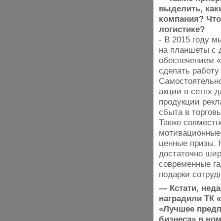
выделить, как
компания? Что
логистике?
- В 2015 году 
на планшеты с 
обеспечением «
сделать работу
Самостоятельн
акции в сетях 
продукции рек
сбыта в торговы
Также совместн
мотивационные 
ценные призы. 
достаточно шир
современные га
подарки сотрудн
— Кстати, нед
наградили ТК 
«Лучшее предп
бизнеса» в но