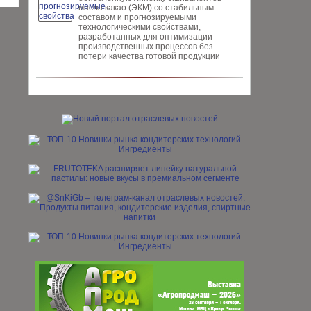
масла ка­као (ЭКМ) со стабильным
составом и прогнозируемыми
технологическими свойствами,
разработанных для опти­мизации
производственных процес­сов без
потери качества готовой про­дукции