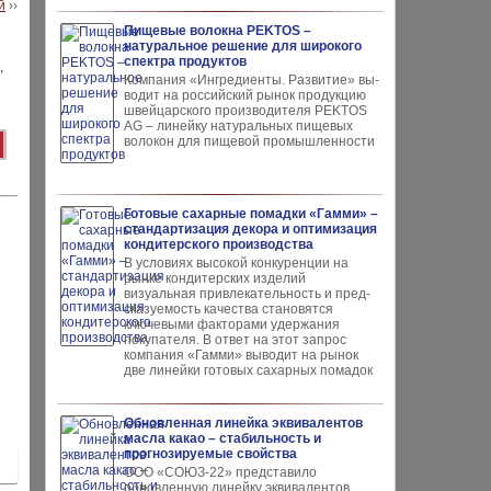
й
››
Пищевые волокна PEKTOS –
натуральное решение для широкого
спектра продуктов
Компания «Ингредиенты. Развитие» вы­
водит на российский рынок продукцию
швей­царского производителя PEKTOS
AG – ли­нейку натуральных пищевых
волокон для пи­щевой промышленности
Готовые сахарные помадки «Гамми» –
стандартизация декора и оптимизация
кондитерского производства
В условиях высокой кон­куренции на
рынке конди­терских изделий
визуальная привлекательность и пред­
сказуемость качества ста­новятся
ключевыми факто­рами удержания
покупателя. В ответ на этот запрос
компания «Гамми» выводит на рынок
две линейки готовых сахарных помадок
Обновленная линейка эквивалентов
масла какао – стабильность и
прогнозируемые свойства
ООО «СОЮЗ-22» представило
обновлен­ную линейку эквивалентов