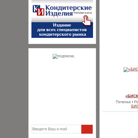
«БИСК
Печенье • Р
БИ