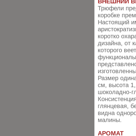
ВНЕШНИЙ В
Трюфели пре
коробке прем
Настоящий и
аристократиз
коротко охар
дизайна, от 
которого вее
функциональн
представлен
изготовленн
Размер одина
см, высота 1
шоколадно-гл
Консистенция
глянцевая, б
видна одноро
малины.
АРОМАТ