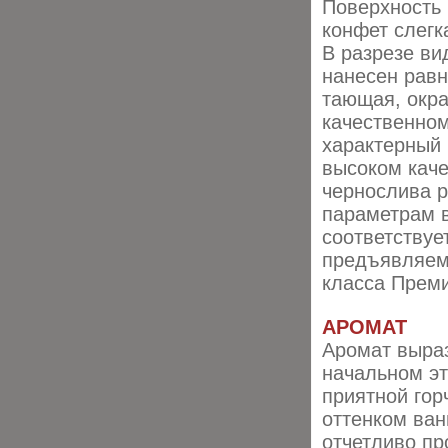
Поверхность 
конфет слегк
В разрезе ви
нанесен равн
тающая, окр
качественном
характерный 
высоком каче
чернослива 
параметрам 
соответствуе
предъявляем
класса Прем
АРОМАТ
Аромат выраз
начальном эт
приятной гор
оттенком ван
отчетливо пр