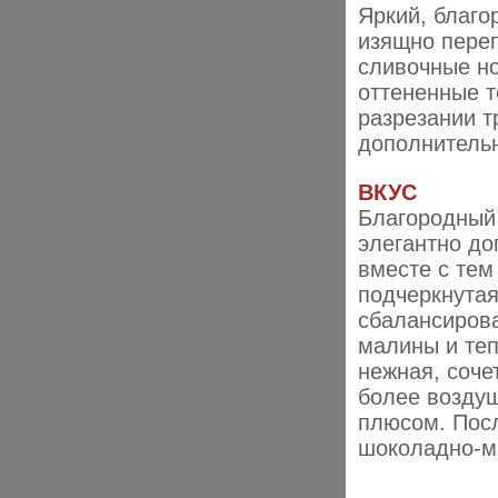
Яркий, благо
изящно переп
сливочные но
оттененные т
разрезании т
дополнитель
ВКУС
Благородный 
элегантно до
вместе с тем
подчеркнутая
сбалансирова
малины и те
нежная, соче
более возду
плюсом. Посл
шоколадно-