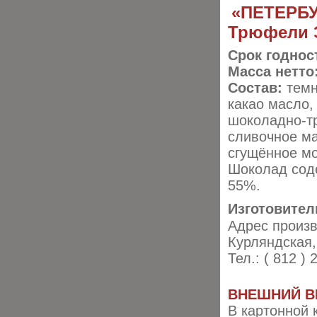
«ПЕТЕРБ
Трюфели 
Срок годнос
Масса нетто
Состав:
темн
какао масло,
шоколадно-тр
сливочное ма
сгущённое мо
Шоколад соде
55%.
Изготовител
Адрес произ
Курляндская, 
Тел.: ( 812 )
ВНЕШНИЙ В
В картонной 