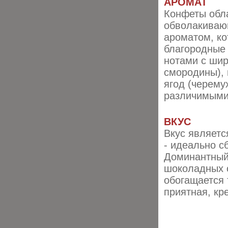
АРОМАТ
Конфеты обл
обволакиваю
ароматом, ко
благородные
нотами с шир
смородины), 
ягод (черему
различимыми,
ВКУС
Вкус являетс
- идеально с
Доминантный 
шоколадных о
обогащается 
приятная, кр