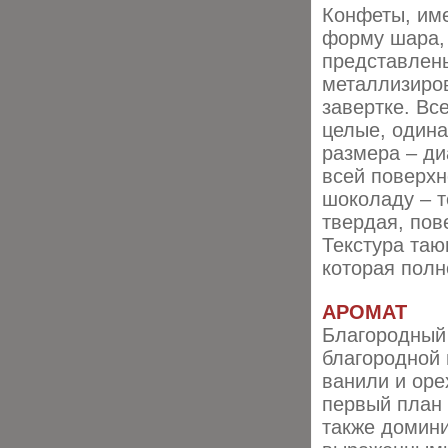
Конфеты, и
форму шара,
представлен
металлизиро
завертке. Вс
целые, одина
размера – ди
всей поверхн
шоколаду – т
твердая, пов
Текстура таю
которая полн
АРОМАТ
Благородный
благородной 
ванили и оре
первый план 
также домини