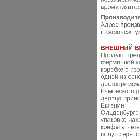
ароматизатор
Производит
Адрес произв
г. Воронеж, 
ВНЕШНИЙ В
Продукт пред
фирменной к
коробке с из
одной из осн
достопримеч
Рамонского р
дворца прин
Евгении
Ольденбургск
упаковке нах
конфеты чет
полусферы с