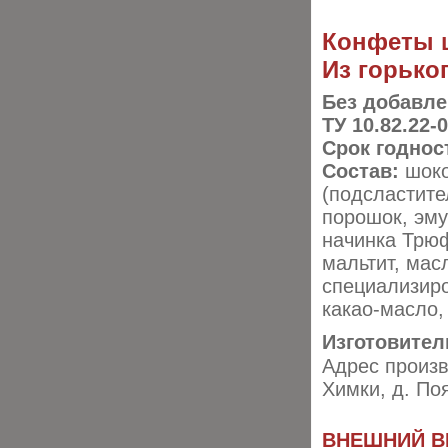
Конфеты 
Из горько
Без добавле
ТУ 10.82.22-
Срок годнос
Состав:
шоко
(подсластител
порошок, эму
начинка Трюф
мальтит, мас
специализиро
какао-масло,
Изготовител
Адрес произв
Химки, д. По
ВНЕШНИЙ В