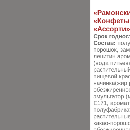
«Рамонски
«Конфеты 
«Ассорти»
Срок годнос
Состав:
полу
порошок, зам
лецитин аро
(вода питьев
растительный
пищевой крас
начинка(жир 
обезжиренное
эмульгатор (
Е171, аромат
полуфабрика
растительные
какао-порошо
обезжиренное