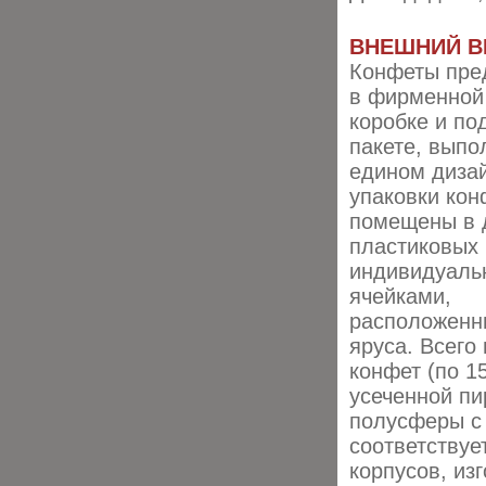
ВНЕШНИЙ В
Конфеты пре
в фирменной
коробке и по
пакете, выпо
едином дизай
упаковки ко
помещены в 
пластиковых 
индивидуал
ячейками,
расположенн
яруса. Всего
конфет (по 1
усеченной пи
полусферы с
соответствуе
корпусов, из