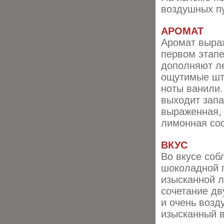
воздушных пу
АРОМАТ
Аромат выраж
первом этап
дополняют ле
ощутимые штр
ноты ванили.
выходит запа
выраженная, 
лимонная со
ВКУС
Во вкусе соб
шоколадной г
изысканной л
сочетание дв
и очень возд
изысканный в