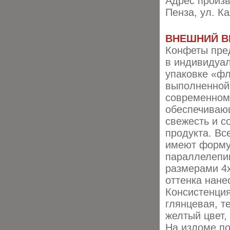
Адрес произв
Пенза, ул. К
ВНЕШНИЙ В
Конфеты пре
в индивидуа
упаковке «фл
выполненной
современном
обеспечиваю
свежесть и с
продукта. Вс
имеют форм
параллелепи
размерами 4х
оттенка нане
Консистенция
глянцевая, т
желтый цвет,
На изломе по