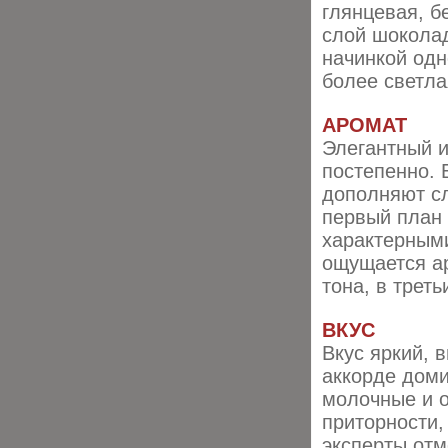
глянцевая, б
слой шокола
начинкой одн
более светла
АРОМАТ
Элегантный и
постепенно. 
дополняют сл
первый план 
характерными
ощущается а
тона, в трет
ВКУС
Вкус яркий, 
аккорде доми
молочные и о
приторности,
эксперты отм