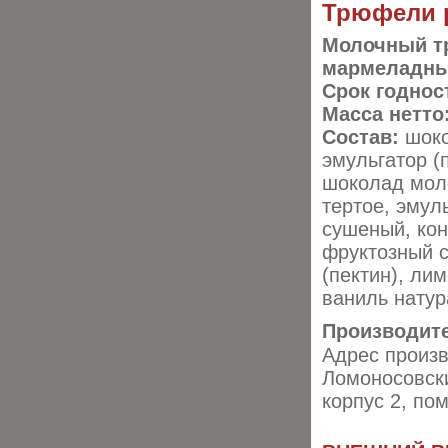
Трюфели р
Молочный т
мармеладны
Срок годнос
Масса нетто
Состав:
шоко
эмульгатор (
шоколад моло
тертое, эмул
сушеный, кон
фруктозный с
(пектин), ли
ваниль натур
Производит
Адрес произв
Ломоносовский
корпус 2, пом