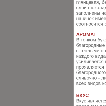
глянцевая, б
слой шоколад
заполнены на
начинок имее
соотносится 
АРОМАТ
В тонком бук
благородные 
с теплыми но
каждого вида
усиливается 
проявляется 
благородного
сливочно - л
всех видов к
ВКУС
Вкус являет