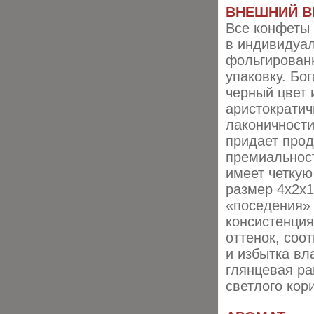
ВНЕШНИЙ В
Все конфеты
в индивидуа
фольгирован
упаковку. Бо
черный цвет 
аристократич
лаконичности
придает прод
премиальнос
имеет четкую
размер 4х2х1
«поседения» 
консистенция
оттенок, со
и избытка вл
глянцевая ра
светлого кор