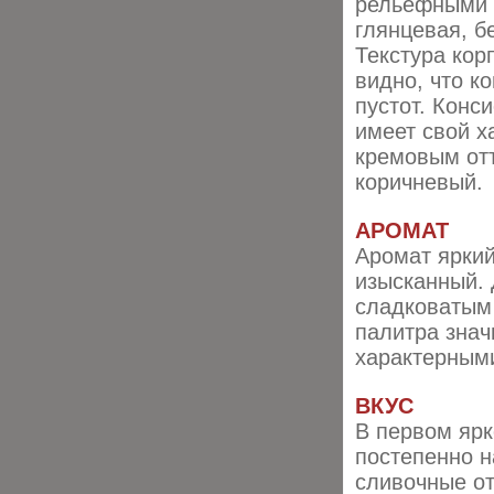
рельефными г
глянцевая, б
Текстура кор
видно, что к
пустот. Конс
имеет свой х
кремовым отт
коричневый.
АРОМАТ
Аромат яркий
изысканный. 
сладковатым 
палитра знач
характерными
ВКУС
В первом ярк
постепенно н
сливочные от