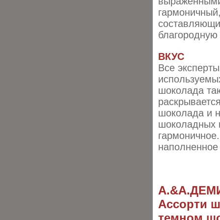
выраженными 
гармоничный,
составляющи
благородную 
ВКУС
Все эксперты
используемых
шоколада таю
раскрывается
шоколада и н
шоколадных 
гармоничное.
наполненное
А.&A.ДЕМ
Ассорти ш
темном шо