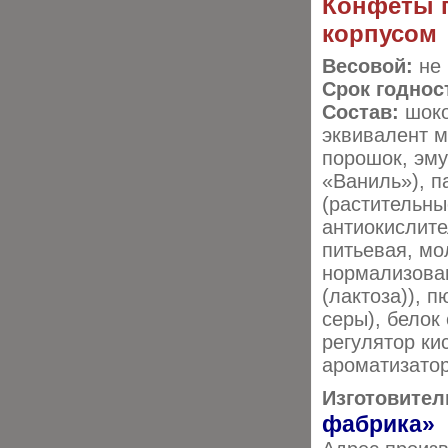
Конфеты 
корпусом
Весовой:
не
Срок годнос
Состав:
шоко
эквивалент м
порошок, эму
«Ваниль»), п
(растительны
антиокислите
питьевая, мо
нормализован
(лактоза)), 
серы), белок
регулятор ки
ароматизатор
Изготовител
фабрика»