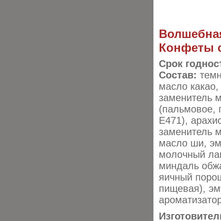
Волшебна
Конфеты 
Срок годнос
Состав:
темн
масло какао,
заменитель м
(пальмовое, 
E471), арахи
заменитель м
масло ши, эм
молочный лак
миндаль обж
яичный порош
пищевая), эм
ароматизато
Изготовител