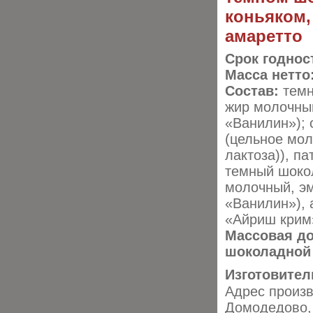
коньяком,
амаретто
Срок годнос
Масса нетто
Состав:
темн
жир молочный
«Ванилин»); 
(цельное мол
лактоза)), п
темный шокол
молочный, эм
«Ванилин»), 
«Айриш крим
Массовая до
шоколадной 
Изготовител
Адрес произв
Домодедово, 