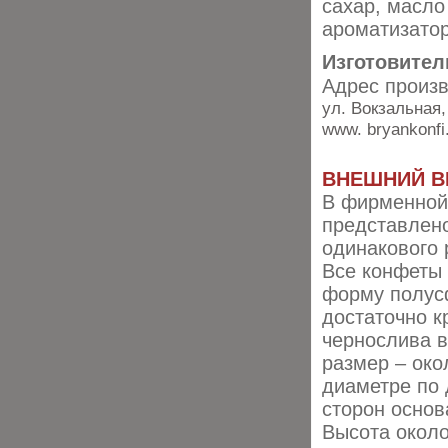
сахар, масло
ароматизатор
Изготовител
Адрес произ
ул. Вокзальная,
www. bryankonfi.
ВНЕШНИЙ В
В фирменной
представлено
одинакового 
Все конфеты
форму полус
достаточно к
чернослива 
размер – око
диаметре по
сторон основ
Высота около