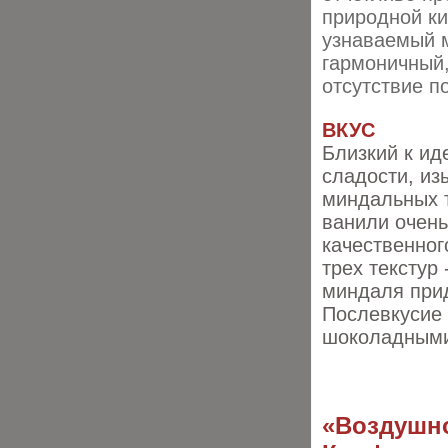
природной к
узнаваемый 
гармоничный,
отсутствие п
ВКУС
Близкий к ид
сладости, из
миндальных 
ванили очень
качественног
трех текстур
миндаля прид
Послевкусие 
шоколадным
«Воздушно