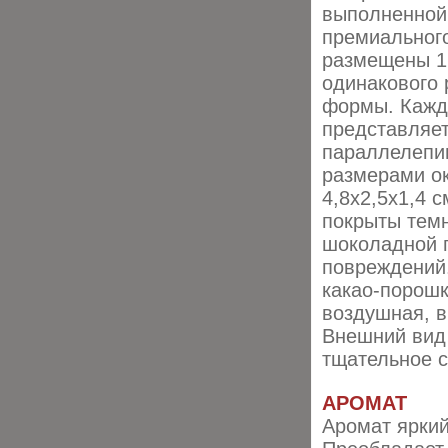
выполненной 
премиального
размещены 1
одинакового 
формы. Кажд
представляет
параллелепи
размерами о
4,8х2,5х1,4 
покрыты тем
шоколадной г
повреждений.
какао-порошк
воздушная, 
Внешний вид
тщательное с
АРОМАТ
Аромат яркий