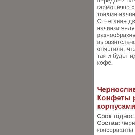
переднем пла
гармонично 
тонами начин
Сочетание дв
начинки явл
разнообразие
выразительн
отметили, чт
так и будет 
кофе.
Черносли
Конфеты р
корпусами
Срок годнос
Состав:
черн
консерванты 