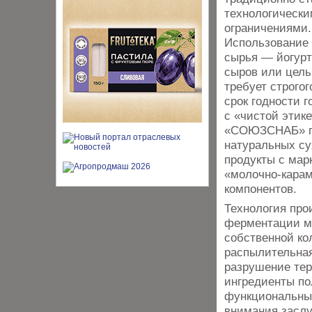
технологическ
ограничениями.
Использование 
сырья — йогурта
сыров или цель
требует строго
срок годности г
с «чистой этик
«СОЮЗСНАБ» пр
натуральных с
продукты с мар
«молочно-карам
компонентов.
Технология про
ферментации мо
собственной ко
распылительная
разрушение тер
ингредиенты по
функциональные
внимания засл