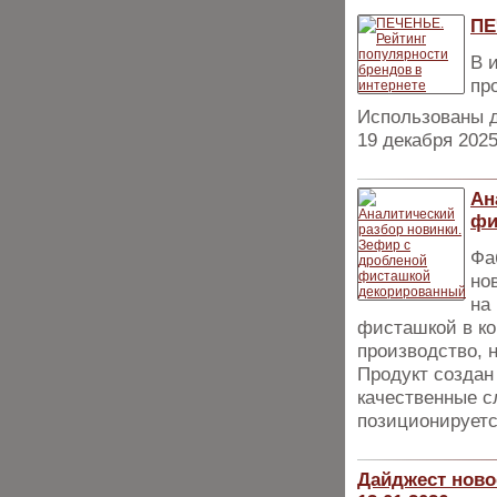
ПЕ
В 
пр
Использованы д
19 декабря 2025
Ан
фи
Фа
но
на
фисташкой в ко
производство, 
Продукт создан
качественные с
позиционируетс
Дайджест ново