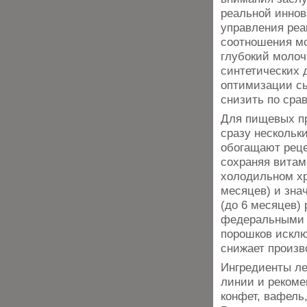
реальной иннов
управления реа
соотношения мо
глубокий молоч
синтетических 
оптимизации сы
снизить по сра
Для пищевых п
сразу нескольк
обогащают рец
сохраняя витам
холодильном хр
месяцев) и зна
(до 6 месяцев)
федеральными т
порошков исклю
снижает произв
Ингредиенты ле
линии и рекоме
конфет, вафель,