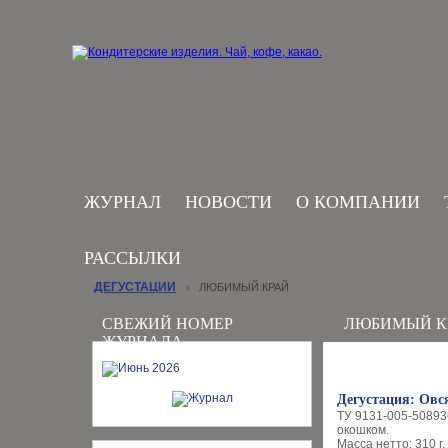
ЖУРНАЛ
НОВОСТИ
О КОМПАНИИ
РАССЫЛКИ
ДЕГУСТАЦИИ
ЛЮБИМЫЙ КРАЙ
›
СВЕЖИЙ НОМЕР
ЛЮБИМЫЙ К
ЖУРНАЛА
Дегустация: Овс
ТУ 9131-005-50893
окошком.
Масса нетто: 310 г.