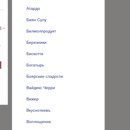
Атардо
Баян Сулу
й
››
Белмолпродукт
Березники
Бискотти
Богатырь
Боярские сладости
Вайдекс Черри
Вижер
Вкуснотеевъ
Воплощение