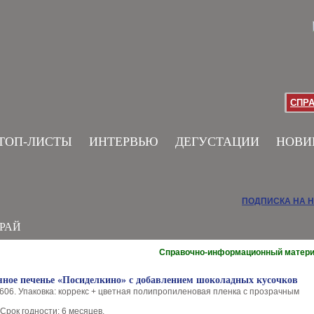
СПР
ТОП-ЛИСТЫ
ИНТЕРВЬЮ
ДЕГУСТАЦИИ
НОВИ
ПОДПИСКА НА 
РАЙ
Справочно-информационный матер
яное печенье «Посиделкино» с добавлением шоколадных кусочков
606. Упаковка: коррекс + цветная полипропиленовая пленка с прозрачным
 Срок годности: 6 месяцев.