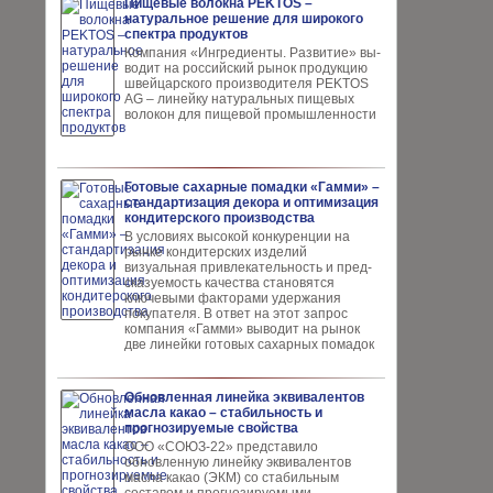
Пищевые волокна PEKTOS –
натуральное решение для широкого
спектра продуктов
Компания «Ингредиенты. Развитие» вы­
водит на российский рынок продукцию
швей­царского производителя PEKTOS
AG – ли­нейку натуральных пищевых
волокон для пи­щевой промышленности
Готовые сахарные помадки «Гамми» –
стандартизация декора и оптимизация
кондитерского производства
В условиях высокой кон­куренции на
рынке конди­терских изделий
визуальная привлекательность и пред­
сказуемость качества ста­новятся
ключевыми факто­рами удержания
покупателя. В ответ на этот запрос
компания «Гамми» выводит на рынок
две линейки готовых сахарных помадок
Обновленная линейка эквивалентов
масла какао – стабильность и
прогнозируемые свойства
ООО «СОЮЗ-22» представило
обновлен­ную линейку эквивалентов
масла ка­као (ЭКМ) со стабильным