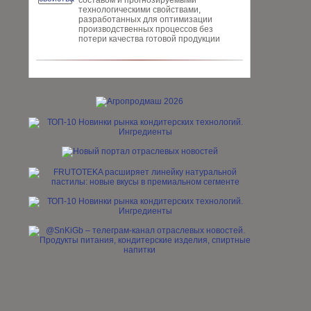
составом и прогнозируемыми
технологическими свойствами,
разработанных для опти­мизации
производственных процес­сов без
потери качества готовой про­дукции