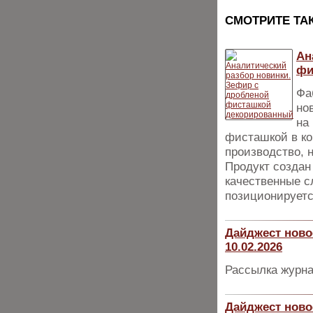
CМОТРИТЕ ТА
Ан
фи
Фа
но
на
фисташкой в ко
производство, 
Продукт создан
качественные с
позиционируетс
Дайджест ново
10.02.2026
Рассылка журна
Дайджест ново