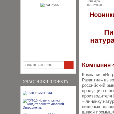
Новинки
Пи
натур
Компания 
Компания «Инг
Развитие» вы­в
УЧАСТНИКИ ПРОЕКТА
российский рын
продукцию швей
производителя
– ли­нейку нат
пищевых волоко
щевой промышл