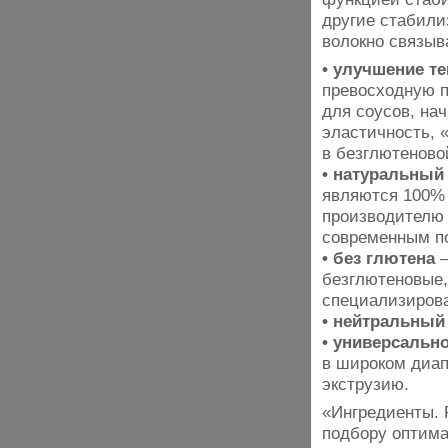
другие стабили
волокно связыва
• улучшение т
превосходную п
для соусов, нач
эластичность, 
в безглютеново
• натуральный
являются 100% 
производителю 
современным п
• без глютена
–
безглютеновые,
специализирова
• нейтральный
• универсальн
в широком диап
экструзию.
«Ингредиенты. 
подбору оптимал