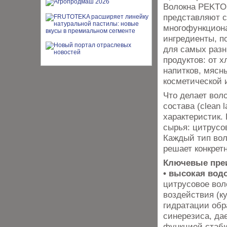
Волокна PEKT
представляют 
многофункцион
ингредиенты, 
для самых разн
продуктов: от х
напитков, мяс­н
косметической 
Что делает вол
состава (clean 
характеристик.
сырья: цитрусо
Каждый тип вол
решает конкрет
Ключевые пре
• высокая во
цитрусовое вол
воздействия (ку
гидратации обр
синерезиса, да
функцией стаби