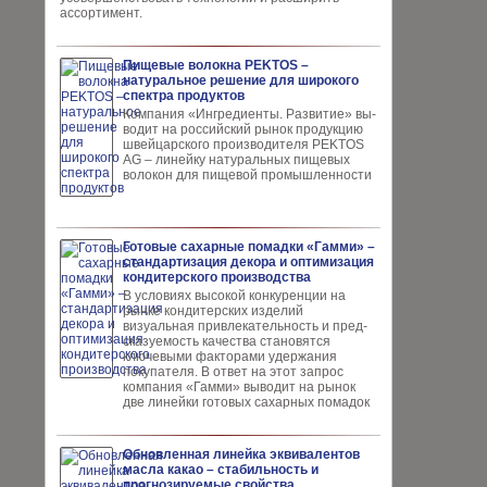
ассортимент.
Пищевые волокна PEKTOS –
натуральное решение для широкого
спектра продуктов
Компания «Ингредиенты. Развитие» вы­
водит на российский рынок продукцию
швей­царского производителя PEKTOS
AG – ли­нейку натуральных пищевых
волокон для пи­щевой промышленности
Готовые сахарные помадки «Гамми» –
стандартизация декора и оптимизация
кондитерского производства
В условиях высокой кон­куренции на
рынке конди­терских изделий
визуальная привлекательность и пред­
сказуемость качества ста­новятся
ключевыми факто­рами удержания
покупателя. В ответ на этот запрос
компания «Гамми» выводит на рынок
две линейки готовых сахарных помадок
Обновленная линейка эквивалентов
масла какао – стабильность и
прогнозируемые свойства