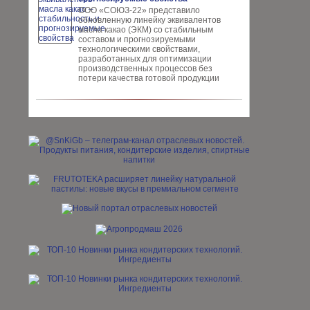
ООО «СОЮЗ-22» представило
обновлен­ную линейку эквивалентов
масла ка­као (ЭКМ) со стабильным
составом и прогнозируемыми
технологическими свойствами,
разработанных для опти­мизации
производственных процес­сов без
потери качества готовой про­дукции