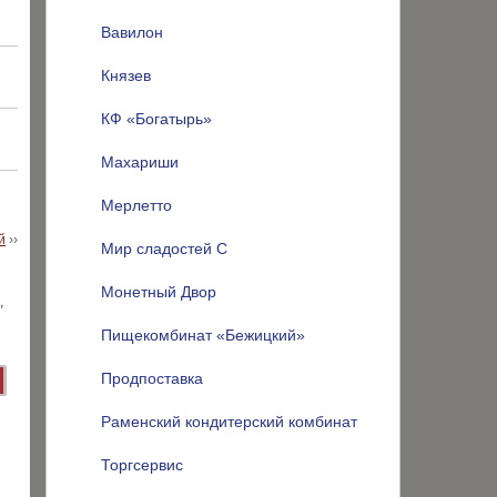
Вавилон
Князев
КФ «Богатырь»
Махариши
Мерлетто
й
››
Мир сладостей С
Монетный Двор
Пищекомбинат «Бежицкий»
Продпоставка
Раменский кондитерский комбинат
Торгсервис