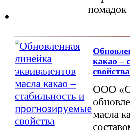
помадок
Обновле
какао – 
свойства
ООО «С
обновле
масла к
составо