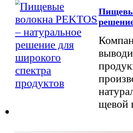
Пищевы
решение
Компан
вы­вод
продук
произв
натура
щевой