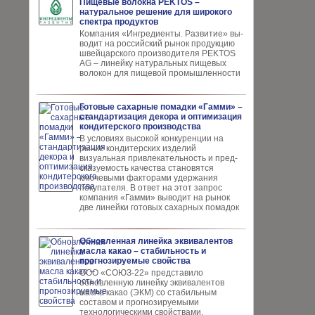
Пищевые волокна PEKTOS –
натуральное решение для широкого
спектра продуктов
Компания «Ингредиенты. Развитие» вы­
водит на российский рынок продукцию
швей­царского производителя PEKTOS
AG – ли­нейку натуральных пищевых
волокон для пи­щевой промышленности
Готовые сахарные помадки «Гамми» –
стандартизация декора и оптимизация
кондитерского производства
В условиях высокой кон­куренции на
рынке конди­терских изделий
визуальная привлекательность и пред­
сказуемость качества ста­новятся
ключевыми факто­рами удержания
покупателя. В ответ на этот запрос
компания «Гамми» выводит на рынок
две линейки готовых сахарных помадок
Обновленная линейка эквивалентов
масла какао – стабильность и
прогнозируемые свойства
ООО «СОЮЗ-22» представило
обновлен­ную линейку эквивалентов
масла ка­као (ЭКМ) со стабильным
составом и прогнозируемыми
технологическими свойствами,