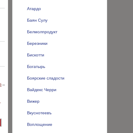
Атардо
Баян Сулу
Белмолпродукт
Березники
Бискотти
Богатырь
Боярские сладости
й
››
Вайдекс Черри
Вижер
Вкуснотеевъ
Воплощение