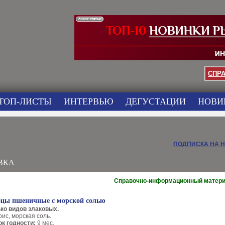
СПР
ТОП-ЛИСТЫ
ИНТЕРВЬЮ
ДЕГУСТАЦИИ
НОВИ
ПОДПИСКА НА 
ВКА
Справочно-информационный матер
бцы пшеничные с морской солью
ко видов злаковых.
ис, морская соль.
ок годности:
9 мес.