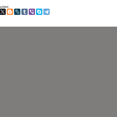
зьями: