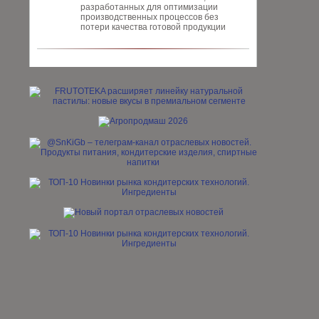
разработанных для опти­мизации
производственных процес­сов без
потери качества готовой про­дукции