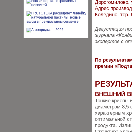
Дорогомилово, у
Адрес производс
Коледино, тер.
Дегустация про
журнала «Конди
экспертов с оп
По результатам
премии «Подтв
РЕЗУЛЬТ
ВНЕШНИЙ В
Тонкие криспы 
диаметром 8,5 
характерным хр
оптимальной ст
продукта. Изли
Структура хлеб