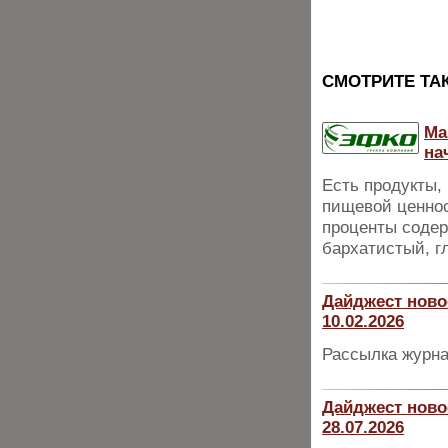
CМОТРИТЕ ТА
Ма
на
Есть продукты,
пищевой ценнос
проценты содер
бархатистый, г
Дайджест ново
10.02.2026
Рассылка журна
Дайджест ново
28.07.2026