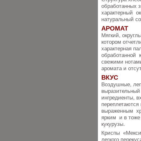
обработанных з
характерный ок
натуральный со
АРОМАТ
Мягкий, округл
котором отчетл
характерная па
обработанной к
свежими нотами
аромата и отсу
ВКУС
Воздушные, лег
выразительный 
ингредиенты, в
переплетаются 
выраженным хру
ярким и в тоже
кукурузы.
Криспы «Мекси
легкого переку