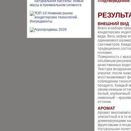
«Подтвержденное 
РЕЗУЛЬТ
ВНЕШНИЙ ВИД
Всего в наборе пре
кондитерских издел
вида. Весь зефир к
одинакового размер
сантиметров. Кажд
традиционно состои
половин.
Поверхность с кра
объёмным рисунком
качественных издел
Текстура воздушна
упругая: после наж
восстанавливает фо
соблюдении техноло
продукта. Каждый 
своим нежным отте
белый, клубничный
лимонный – красиво
оттенка.
АРОМАТ
Аромат многокомпо
элегантный и в то ж
доминирующими на
фруктовыми и ягод
Натуральная палитр