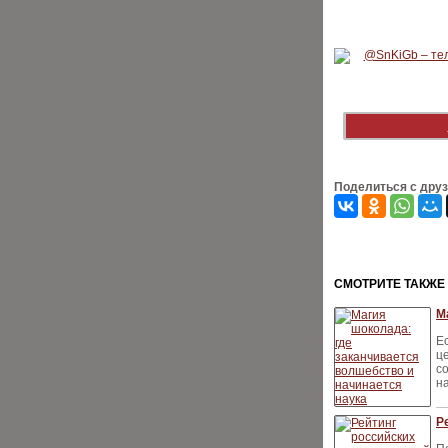
Поделиться с дру
CМОТРИТЕ ТАКЖЕ
М
Е
ц
с
н
Р