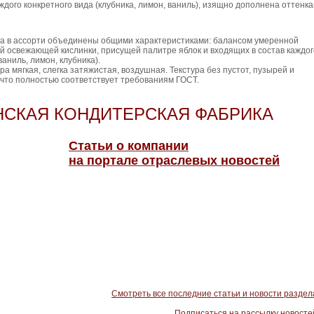
ждого конкретного вида (клубника, лимон, ваниль), изящно дополнена оттенк
ра в ассорти объединены общими характеристиками: балансом умеренной
й освежающей кислинки, присущей палитре яблок и входящих в состав каждог
аниль, лимон, клубника).
а мягкая, слегка затяжистая, воздушная. Текстура без пустот, пузырей и
 что полностью соответствует требованиям ГОСТ.
СКАЯ КОНДИТЕРСКАЯ ФАБРИКА
Статьи о компании
на портале отраслевых новостей
Смотреть все последние статьи и новости раздел
Подписаться на рассылку новосте