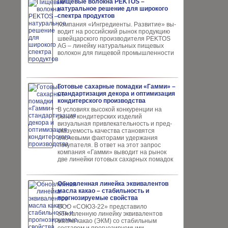
Пищевые волокна PEKTOS –
натуральное решение для широкого
спектра продуктов
Компания «Ингредиенты. Развитие» вы­
водит на российский рынок продукцию
швей­царского производителя PEKTOS
AG – ли­нейку натуральных пищевых
волокон для пи­щевой промышленности
Готовые сахарные помадки «Гамми» –
стандартизация декора и оптимизация
кондитерского производства
В условиях высокой кон­куренции на
рынке конди­терских изделий
визуальная привлекательность и пред­
сказуемость качества ста­новятся
ключевыми факто­рами удержания
покупателя. В ответ на этот запрос
компания «Гамми» выводит на рынок
две линейки готовых сахарных помадок
Обновленная линейка эквивалентов
масла какао – стабильность и
прогнозируемые свойства
ООО «СОЮЗ-22» представило
обновлен­ную линейку эквивалентов
масла ка­као (ЭКМ) со стабильным