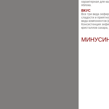
характерная для ка
яблока.
ВКУС
Все три вида зефи
сладости и приятно
вида компонентов (в
Консистенция зефир
кристаллов сахара,
МИНУСИН