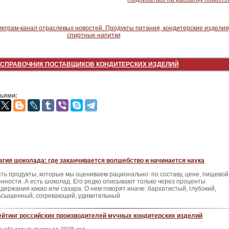
СПРАВОЧНИК ПОСТАВЩИКОВ КОНДИТЕРСКИХ ИЗДЕЛИЙ
зьями:
агия шоколада: где заканчивается волшебство и начинается наука
сть продукты, которые мы оцениваем рационально: по составу, цене, пищевой
енности. А есть шоколад. Его редко описывают только через проценты
одержания какао или сахара. О нем говорят иначе: бархатистый, глубокий,
асыщенный, согревающий, удивительный
ейтинг российских производителей мучных кондитерских изделий