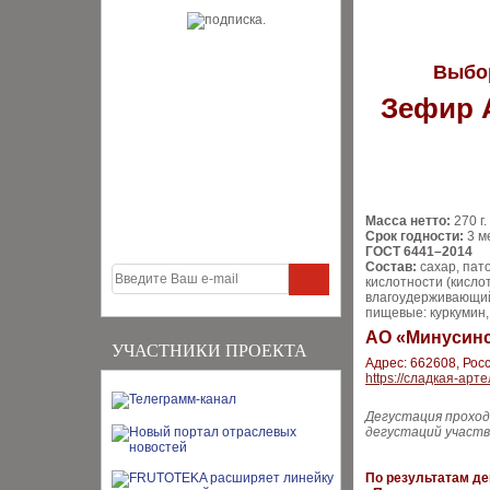
Выбо
Зефир А
Масса нетто:
270 г.
Срок годности:
3 м
ГОСТ 6441–2014
Состав:
сахар, пат
кислотности (кисло
влагоудерживающий
пищевые: куркумин,
АО «Минусинс
УЧАСТНИКИ ПРОЕКТА
Адрес: 662608, Рос
https://сладкая-арт
Дегустация проход
дегустаций участв
По результатам де