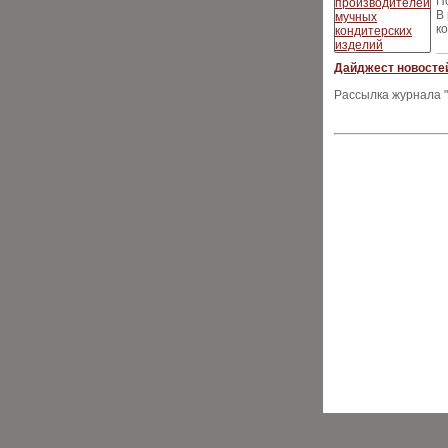
П
В
к
Дайджест новостей
Рассылка журнала "