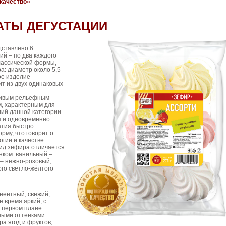
качество»
АТЫ ДЕГУСТАЦИИ
дставлено 6
ий – по два каждого
лассической формы,
а: диаметр около 5,5
ое изделие
т из двух одинаковых
сивым рельефным
, характерным для
ий данной категории.
я и одновременно
атия быстро
рму, что говорит о
гии и качестве
вид зефира отличается
нком: ванильный –
 – нежно‑розовый,
го светло‑жёлтого
нентный, свежий,
е время яркий, с
 первом плане
ными оттенками.
а ягод и фруктов,