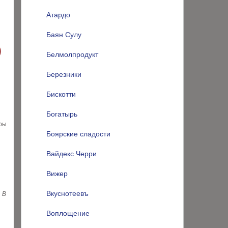
Атардо
Баян Сулу
)
Белмолпродукт
Березники
Бискотти
Богатырь
оры
Боярские сладости
Вайдекс Черри
Вижер
Вкуснотеевъ
 В
Воплощение