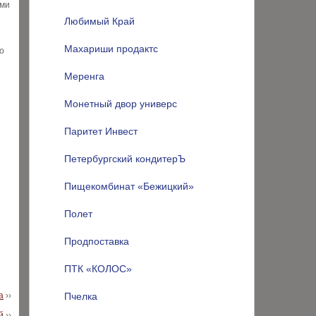
ами
Любимый Край
Махариши продактс
о
Меренга
Монетный двор универс
Паритет Инвест
Петербургский кондитерЪ
Пищекомбинат «Бежицкий»
Полет
Продпоставка
ПТК «КОЛОС»
а
››
Пчелка
й
››