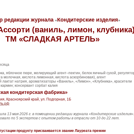
р редакции журнала
Кондитерские изделия
«
»
ссорти (ваниль, лимон, клубника
ТМ «СЛАДКАЯ АРТЕЛЬ»
есяца
ока, яблочное пюре, желирующий агент–пектин, белок яичный сухой, регулят
та молочная, кислота лимонная, кислота аскорбиновая), агент
 лактат натрия, ароматизаторы «Ваниль», «Лимон», «Клубника», красители
 кармин; консервант сорбат калия
кая кондитерская фабрика»
сия, Красноярский край, ул. Подгорная, 1Б
ель.рф
ила 13 мая 2026 г. в помещении редакции журнала «Кондитерские изделия».
овало по 5 экспертов с опытом работы в отрасли от 10 до 22 лет.
густации продукту присваивается звание Лауреата премии