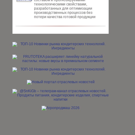
составом и прогнозируемыми
технологическими свойствами,
разработанных для опти­мизации
производственных процес­сов без
потери качества готовой про­дукции