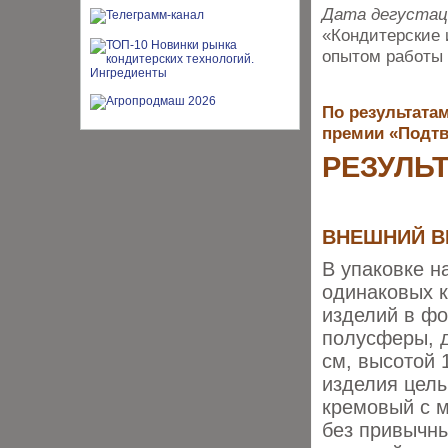
Дата дегустац
«Кондитерские 
опытом работы в
По результатам
премии «Подтв
РЕЗУЛЬ
ВНЕШНИЙ В
В упаковке н
одинаковых 
изделий в ф
полусферы, 
см, высотой 
изделия целы
кремовый с м
без привычн