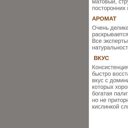
матовый, стр
посторонних 
АРОМАТ
Очень делика
раскрывается
Все эксперт
натуральност
ВКУС
Консистенция
быстро восст
вкус с домин
которых хор
богатая пали
но не притор
кислинкой сл