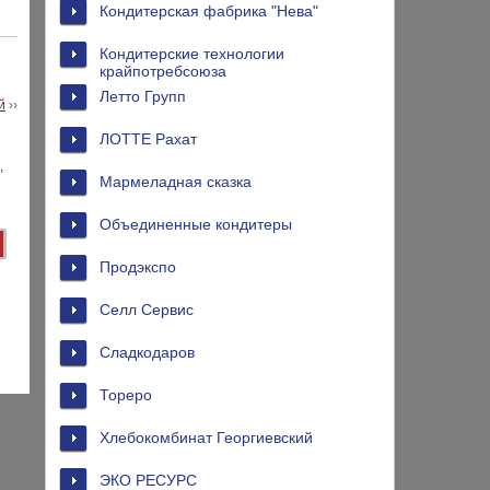
Кондитерская фабрика "Нева"
Кондитерские технологии
крайпотребсоюза
Летто Групп
й
››
ЛОТТЕ Рахат
Мармеладная сказка
Объединенные кондитеры
Продэкспо
Селл Сервис
Сладкодаров
Тореро
Хлебокомбинат Георгиевский
ЭКО РЕСУРС