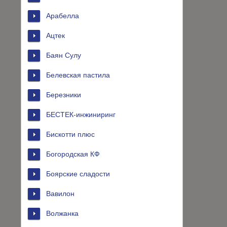
Арабелла
Ацтек
Баян Сулу
Белевская пастила
Березники
БЕСТЕК-инжиниринг
Бискотти плюс
Богородская КФ
Боярские сладости
Вавилон
Волжанка