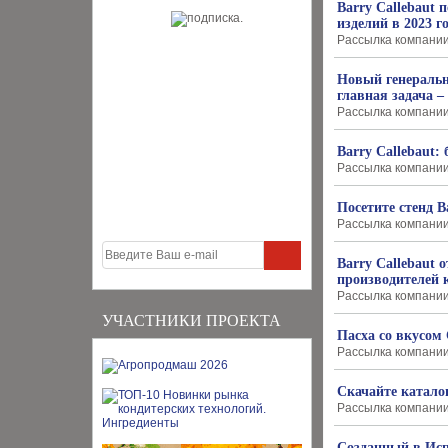
Barry Callebaut
изделий в 2023 г
Рассылка компании B
Новый генеральн
главная задача –
Рассылка компании B
Barry Callebaut:
Рассылка компании B
Посетите стенд 
Рассылка компании B
Barry Callebaut
производителей 
Рассылка компании B
УЧАСТНИКИ ПРОЕКТА
Пасха со вкусом 
Рассылка компании B
Скачайте каталог
Рассылка компании B
Созданный в Исп