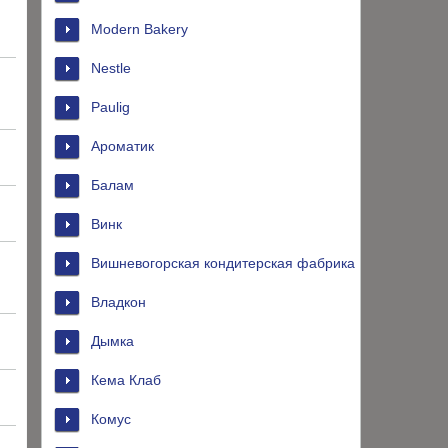
Modern Bakery
Nestle
Paulig
Ароматик
Балам
Винк
Вишневогорская кондитерская фабрика
Владкон
Дымка
Кема Клаб
Комус