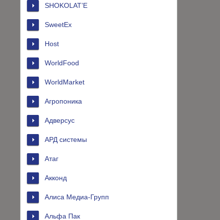
SHOKOLAT’E
SweetEx
Host
WorldFood
WorldMarket
Агропоника
Адверсус
АРД системы
Атаг
Акконд
Алиса Медиа-Групп
Альфа Пак