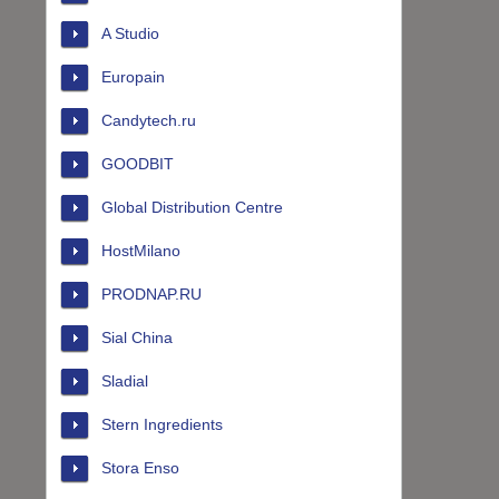
A Studio
Europain
Candytech.ru
GOODBIT
Global Distribution Centre
HostMilano
PRODNAP.RU
Sial China
Sladial
Stern Ingredients
Stora Enso