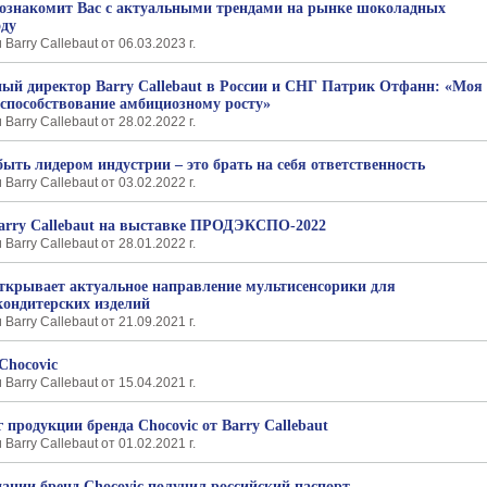
 познакомит Вас с актуальными трендами на рынке шоколадных
оду
arry Callebaut от 06.03.2023 г.
ый директор Barry Callebaut в России и СНГ Патрик Отфанн: «Моя
 способствование амбициозному росту»
arry Callebaut от 28.02.2022 г.
 быть лидером индустрии – это брать на себя ответственность
arry Callebaut от 03.02.2022 г.
Barry Callebaut на выставке ПРОДЭКСПО-2022
arry Callebaut от 28.01.2022 г.
 открывает актуальное направление мультисенсорики для
кондитерских изделий
arry Callebaut от 21.09.2021 г.
Chocovic
arry Callebaut от 15.04.2021 г.
 продукции бренда Chocovic от Barry Callebaut
arry Callebaut от 01.02.2021 г.
ании бренд Chocovic получил российский паспорт