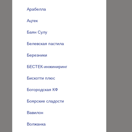
Арабелла
Ацтек
Баян Сулу
Белевская пастила
Березники
БЕСТЕК-инжиниринг
Бискотти плюс
Богородская КФ
Боярские сладости
Вавилон
Волжанка