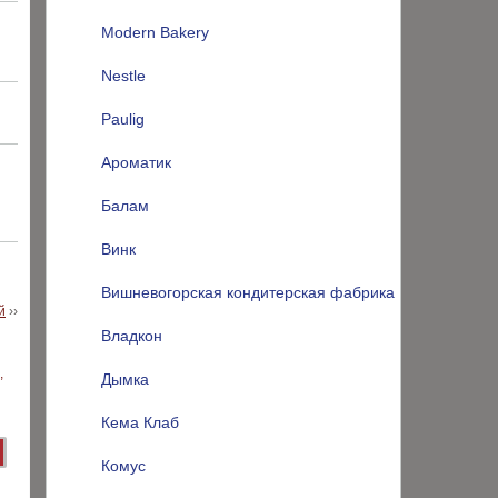
Modern Bakery
Nestle
Paulig
Ароматик
Балам
Винк
Вишневогорская кондитерская фабрика
й
››
Владкон
Дымка
Кема Клаб
Комус