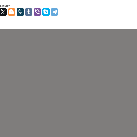
зьями: