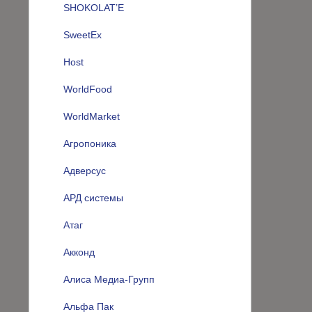
SHOKOLAT’E
SweetEx
Host
WorldFood
WorldMarket
Агропоника
Адверсус
АРД системы
Атаг
Акконд
Алиса Медиа-Групп
Альфа Пак