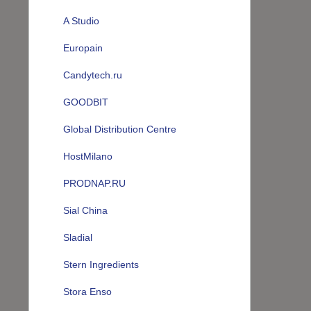
A Studio
Europain
Candytech.ru
GOODBIT
Global Distribution Centre
HostMilano
PRODNAP.RU
Sial China
Sladial
Stern Ingredients
Stora Enso