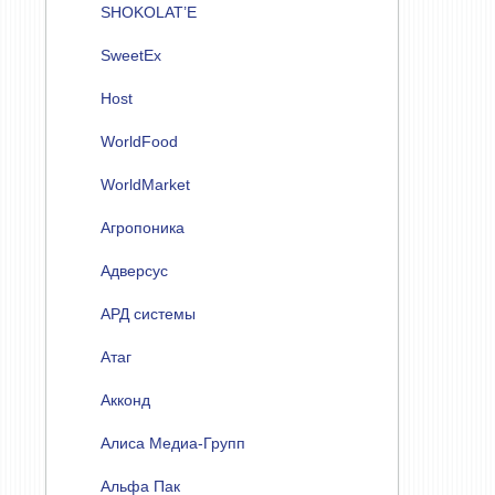
SHOKOLAT’E
SweetEx
Host
WorldFood
WorldMarket
Агропоника
Адверсус
АРД системы
Атаг
Акконд
Алиса Медиа-Групп
Альфа Пак