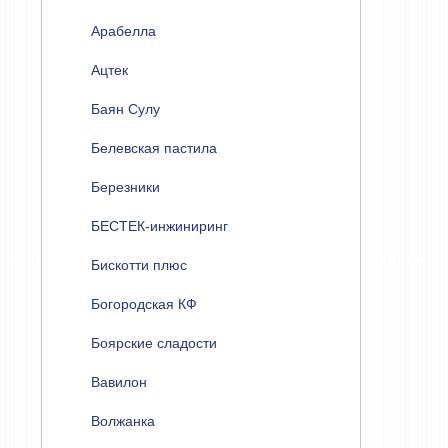
Арабелла
Ацтек
Баян Сулу
Белевская пастила
Березники
БЕСТЕК-инжиниринг
Бискотти плюс
Богородская КФ
Боярские сладости
Вавилон
Волжанка