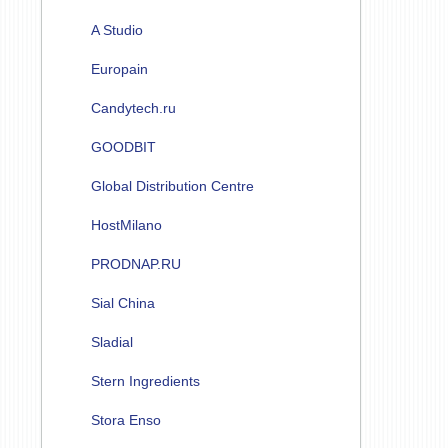
A Studio
Europain
Candytech.ru
GOODBIT
Global Distribution Centre
HostMilano
PRODNAP.RU
Sial China
Sladial
Stern Ingredients
Stora Enso