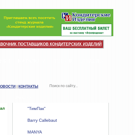
АВОЧНИК ПОСТАВЩИКОВ КОНДИТЕРСКИХ ИЗДЕЛИЙ
НКИ
КАТАЛОГИ
ТОП-10
ОТРАСЛЬ
НОВОСТИ
|
КОНТАКТЫ
РАЗДЕЛЫ
"ТимПак"
иал
Barry Callebaut
MANYA