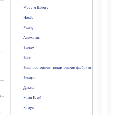
Modern Bakery
Nestle
Paulig
Ароматик
Балам
Винк
Вишневогорская кондитерская фабрика
Владкон
Дымка
й
››
Кема Клаб
Комус