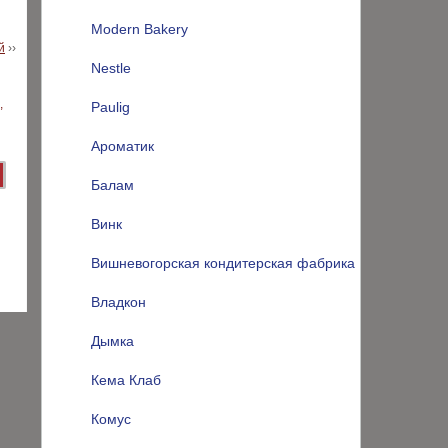
Modern Bakery
й
››
Nestle
Paulig
Ароматик
Балам
Винк
Вишневогорская кондитерская фабрика
Владкон
Дымка
Кема Клаб
Комус