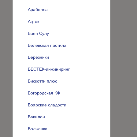
Арабелла
Ацтек
Баян Сулу
Белевская пастила
Березники
БЕСТЕК-инжиниринг
Бискотти плюс
Богородская КФ
Боярские сладости
Вавилон
Волжанка