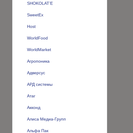
SHOKOLAT’E
SweetEx
Host
WorldFood
WorldMarket
Агропоника
Адверсус
АРД системы
Атаг
Акконд
Алиса Медиа-Групп
Альфа Пак