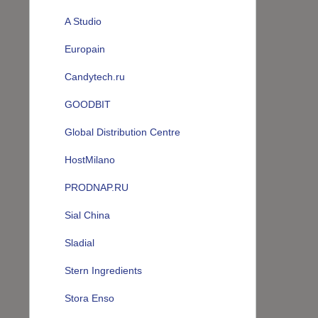
A Studio
Europain
Candytech.ru
GOODBIT
Global Distribution Centre
HostMilano
PRODNAP.RU
Sial China
Sladial
Stern Ingredients
Stora Enso